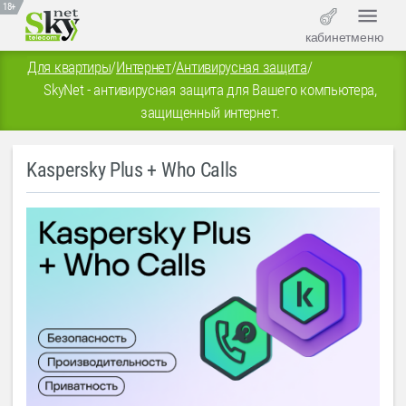
18+
кабинет
меню
Для квартиры
/
Интернет
/
Антивирусная защита
/
SkyNet - антивирусная защита для Вашего компьютера,
защищенный интернет.
Kaspersky Plus + Who Calls