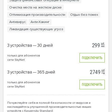
Защита финансовых операций в интернете
Очистка места на жестком диске
Оптимизация производительности
Отдых без помех
Антивирус
Анти-Хакинг
Ликвидация существующих угроз
руб
299
3 устройства — 30 дней
мес
только для абонентов
ПОДКЛЮЧИТЬ
сети SkyNet
руб
2749
3 устройства — 365 дней
год
только для абонентов
ПОДКЛЮЧИТЬ
сети SkyNet
Почувствуйте себя в полной безопасности от вирусов и
наслаждайтесь улучшенной производительностью ваших
устройств с Kaspersky Standard: