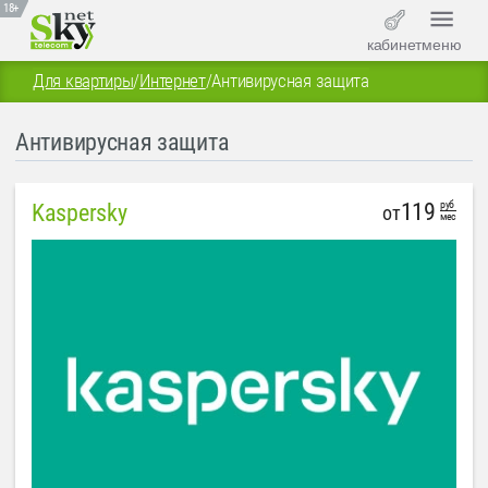
18+
кабинет
меню
Для квартиры
/
Интернет
/
Антивирусная защита
Антивирусная защита
руб
119
Kaspersky
от
мес