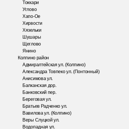
Токкари
Углово
Хапо-Ое
Хирвости
Хязельки
Шушары
Щеглово
Янино
Колпино район
Адмиралтейская ул. (Колпино)
Александра Товпеко ул. (Понтонный)
Анисимова ул.
Балканская дор.
Банковский пер.
Береговая ул.
Братьев Радченко ул.
Вавилова ул. (Колпино)
Веры Слуцкой ул.
Водопадная ул.