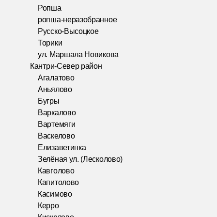
Ропша
ропша-неразобранное
Русско-Высоцкое
Торики
ул. Маршала Новикова
Кантри-Север район
Агалатово
Аньялово
Бугры
Варкалово
Вартемяги
Васкелово
Елизаветинка
Зелёная ул. (Лесколово)
Кавголово
Капитолово
Касимово
Керро