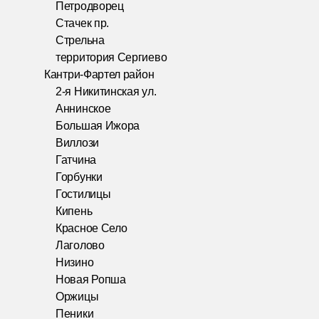
Петродворец
Стачек пр.
Стрельна
территория Сергиево
Кантри-Фартел район
2-я Никитинская ул.
Аннинское
Большая Ижора
Виллози
Гатчина
Горбунки
Гостилицы
Кипень
Красное Село
Лаголово
Низино
Новая Ропша
Оржицы
Пеники