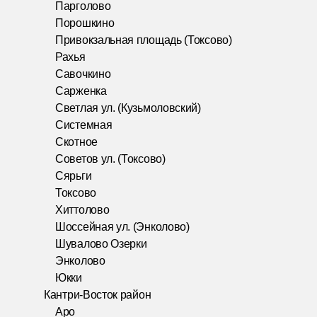
Парголово
Порошкино
Привокзальная площадь (Токсово)
Рахья
Савочкино
Сарженка
Светлая ул. (Кузьмоловский)
Системная
Скотное
Советов ул. (Токсово)
Сярьги
Токсово
Хиттолово
Шоссейная ул. (Энколово)
Шувалово Озерки
Энколово
Юкки
Кантри-Восток район
Аро