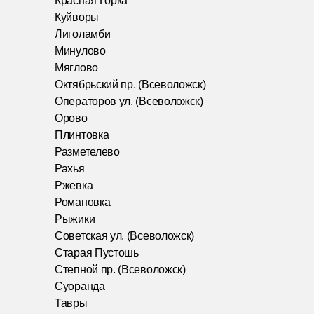
Красная Горка
Куйворы
Лиголамби
Минулово
Мяглово
Октябрьский пр. (Всеволожск)
Операторов ул. (Всеволожск)
Орово
Плинтовка
Разметелево
Рахья
Ржевка
Романовка
Рыжики
Советская ул. (Всеволожск)
Старая Пустошь
Степной пр. (Всеволожск)
Суоранда
Тавры