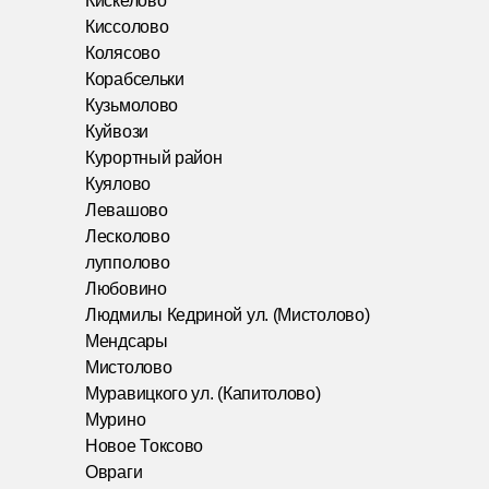
Кискелово
Киссолово
Колясово
Корабсельки
Кузьмолово
Куйвози
Курортный район
Куялово
Левашово
Лесколово
лупполово
Любовино
Людмилы Кедриной ул. (Мистолово)
Мендсары
Мистолово
Муравицкого ул. (Капитолово)
Мурино
Новое Токсово
Овраги