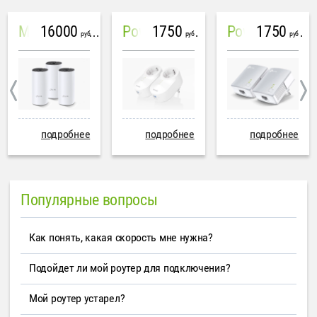
16000
1750
1750
Mesh система TP-Link Deco M4 (3 устройства)
PowerLine Tenda PH6
PowerLine TP-Link AV600
руб
руб
руб
подробнее
подробнее
подробнее
Популярные вопросы
Как понять, какая скорость мне нужна?
Подойдет ли мой роутер для подключения?
Мой роутер устарел?