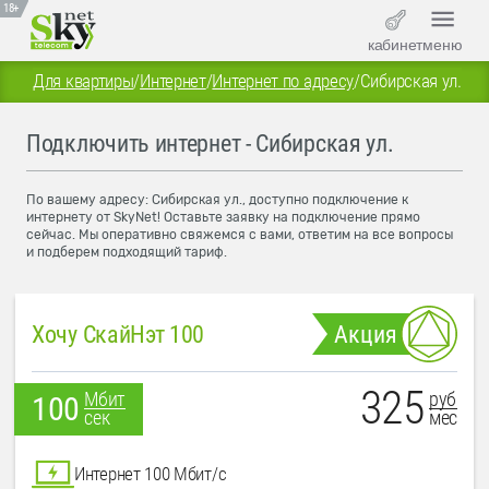
18+
кабинет
меню
Для квартиры
/
Интернет
/
Интернет по адресу
/
Сибирская ул.
Подключить интернет - Сибирская ул.
По вашему адресу: Сибирская ул., доступно подключение к
интернету от SkyNet! Оставьте заявку на подключение прямо
сейчас. Мы оперативно свяжемся с вами, ответим на все вопросы
и подберем подходящий тариф.
Хочу СкайНэт 100
Акция
325
руб
Мбит
100
мес
сек
Интернет 100 Мбит/с