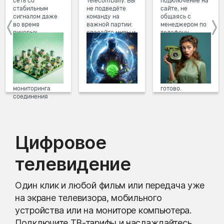
сеть со
TelecomDaily. Вы
подключение на
стабильным
не подведёте
сайте, не
сигналом даже
команду на
общаясь с
во время
важной партии:
менеджером по
пиковых
спасайте миры и
телефону.
нагрузок в
побеждайте с
Просто в три
вечернее время.
друзьями в
клика заполните
Мы постоянно
онлайн-играх.
форму заявки на
обновляем наше
сайте, выберите
оборудование в
дату и время
домах, а система
подключения,
мониторинга
готово.
соединения
предотвращает
проблемы на
линии связи.
Цифровое
телевидение
Один клик и любой фильм или передача уже
на экране телевизора, мобильного
устройства или на мониторе компьютера.
Подключите ТВ-тарифы и наслаждайтесь