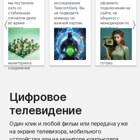
мы построили
исследования
оформить
сеть со
TelecomDaily. Вы
подключение на
стабильным
не подведёте
сайте, не
сигналом даже
команду на
общаясь с
во время
важной партии:
менеджером по
пиковых
спасайте миры и
телефону.
нагрузок в
побеждайте с
Просто в три
вечернее время.
друзьями в
клика заполните
Мы постоянно
онлайн-играх.
форму заявки на
обновляем наше
сайте, выберите
оборудование в
дату и время
домах, а система
подключения,
мониторинга
готово.
соединения
предотвращает
проблемы на
линии связи.
Цифровое
телевидение
Один клик и любой фильм или передача уже
на экране телевизора, мобильного
устройства или на мониторе компьютера.