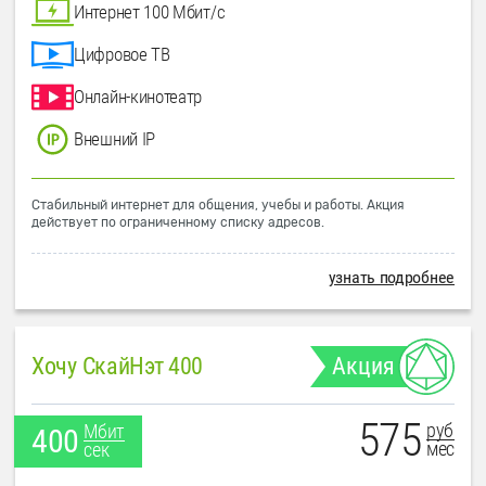
Интернет 100 Мбит/с
Цифровое ТВ
Онлайн-кинотеатр
Внешний IP
Стабильный интернет для общения, учебы и работы. Акция
действует по ограниченному списку адресов.
узнать подробнее
Хочу СкайНэт 400
Акция
575
руб
Мбит
400
мес
сек