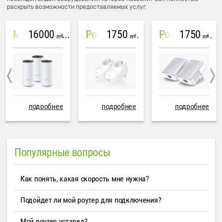
раскрыть возможности предоставляемых услуг.
16000
1750
1750
Mesh система TP-Link Deco M4 (3 устройства)
PowerLine Tenda PH6
PowerLine TP-Link AV600
руб
руб
руб
подробнее
подробнее
подробнее
Популярные вопросы
Как понять, какая скорость мне нужна?
Подойдет ли мой роутер для подключения?
Мой роутер устарел?