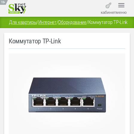
18+
кабинет
меню
Для квартиры
/
Интернет
/
Оборудование
/
Коммутатор TP-Link
Коммутатор TP-Link