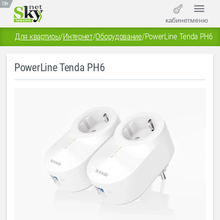
18+
кабинет
меню
Для квартиры
/
Интернет
/
Оборудование
/
PowerLine Tenda PH6
PowerLine Tenda PH6