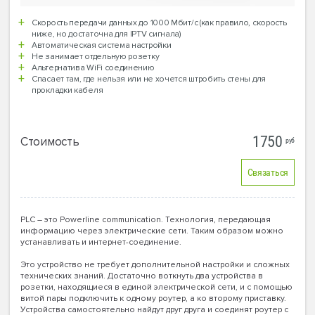
Скорость передачи данных до 1000 Мбит/с (как правило, скорость
ниже, но достаточна для IPTV сигнала)
Автоматическая система настройки
Не занимает отдельную розетку
Альтернатива WiFi соединению
Спасает там, где нельзя или не хочется штробить стены для
прокладки кабеля
1750
Стоимость
руб
Связаться
PLC – это Powerline communication. Технология, передающая
информацию через электрические сети. Таким образом можно
устанавливать и интернет-соединение.
Это устройство не требует дополнительной настройки и сложных
технических знаний. Достаточно воткнуть два устройства в
розетки, находящиеся в единой электрической сети, и с помощью
витой пары подключить к одному роутер, а ко второму приставку.
Устройства самостоятельно найдут друг друга и соединят роутер с