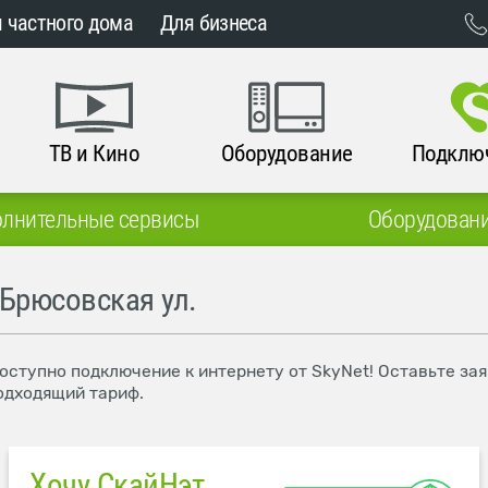
 частного дома
Для бизнеса
ТВ и Кино
Оборудование
Подклю
лнительные сервисы
Оборудован
 Брюсовская ул.
доступно подключение к интернету от SkyNet! Оставьте за
одходящий тариф.
Хочу СкайНэт