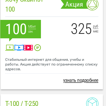
Акция
100
325
100
руб
Мбит
мес
сек
Стабильный интернет для общения, учебы и
работы. Акция действует по ограниченному списку
адресов.
узнать подробнее
T-100 / T-250