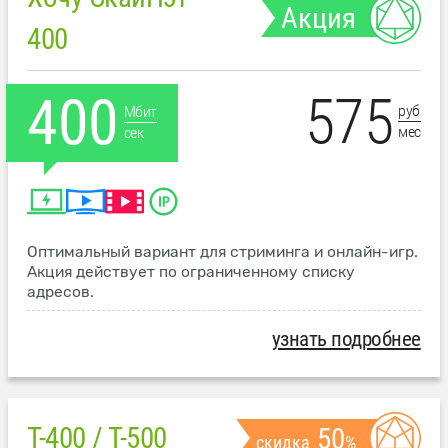
Акция
400
575
400
руб
Мбит
мес
сек
Оптимальный вариант для стриминга и онлайн-игр.
Акция действует по ограниченному списку
адресов.
узнать подробнее
T-400 / T-500
50
скидка
%