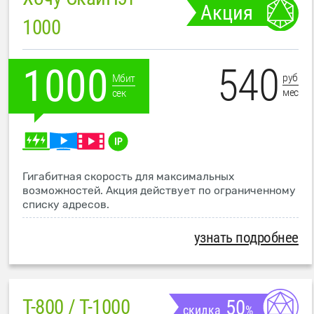
Акция
1000
540
1000
руб
Мбит
мес
сек
Гигабитная скорость для максимальных
возможностей. Акция действует по ограниченному
списку адресов.
узнать подробнее
T-800 / T-1000
50
скидка
%