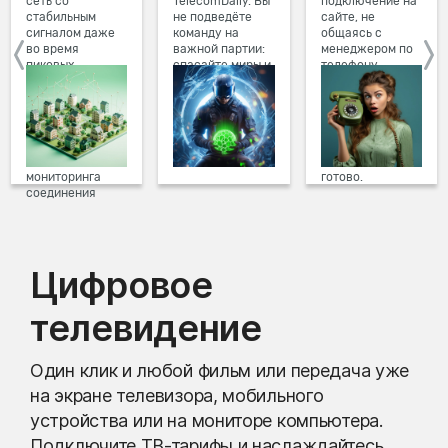
сеть со
TelecomDaily. Вы
подключение на
стабильным
не подведёте
сайте, не
сигналом даже
команду на
общаясь с
во время
важной партии:
менеджером по
пиковых
спасайте миры и
телефону.
нагрузок в
побеждайте с
Просто в три
вечернее время.
друзьями в
клика заполните
Мы постоянно
онлайн-играх.
форму заявки на
обновляем наше
сайте, выберите
оборудование в
дату и время
домах, а система
подключения,
мониторинга
готово.
соединения
предотвращает
проблемы на
линии связи.
Цифровое
телевидение
Один клик и любой фильм или передача уже
на экране телевизора, мобильного
устройства или на мониторе компьютера.
Подключите ТВ-тарифы и наслаждайтесь