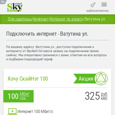
18+
кабинет
меню
Для квартиры
/
Интернет
/
Интернет по адресу
/
Ватутина ул.
Подключить интернет - Ватутина ул.
По вашему адресу: Ватутина ул., доступно подключение к
интернету от SkyNet! Оставьте заявку на подключение прямо
сейчас. Мы оперативно свяжемся с вами, ответим на все вопросы
и подберем подходящий тариф.
Хочу СкайНэт 100
Акция
325
руб
Мбит
100
мес
сек
Интернет 100 Мбит/с