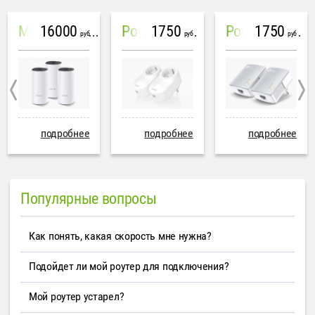
16000
1750
1750
Mesh система TP-Link Deco M4 (3 устройства)
PowerLine Tenda PH6
PowerLine TP-Link AV600
руб
руб
руб
подробнее
подробнее
подробнее
Популярные вопросы
Как понять, какая скорость мне нужна?
Подойдет ли мой роутер для подключения?
Мой роутер устарел?