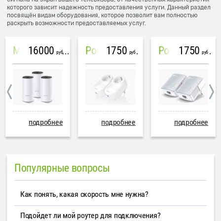
которого зависит надежность предоставления услуги. Данный раздел
посвящён видам оборудования, которое позволит вам полностью
раскрыть возможности предоставляемых услуг.
16000
1750
1750
Mesh система TP-Link Deco M4 (3 устройства)
PowerLine Tenda PH6
PowerLine TP-Link AV600
руб
руб
руб
подробнее
подробнее
подробнее
Популярные вопросы
Как понять, какая скорость мне нужна?
Подойдет ли мой роутер для подключения?