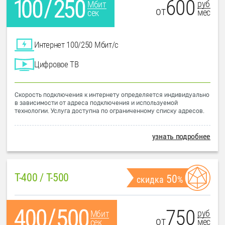
600
руб
Мбит
от
мес
сек
Интернет 100/250 Мбит/с
Цифровое ТВ
Скорость подключения к интернету определяется индивидуально
в зависимости от адреса подключения и используемой
технологии. Услуга доступна по ограниченному списку адресов.
узнать подробнее
T-400 / T-500
50
скидка
%
750
руб
Мбит
от
мес
сек