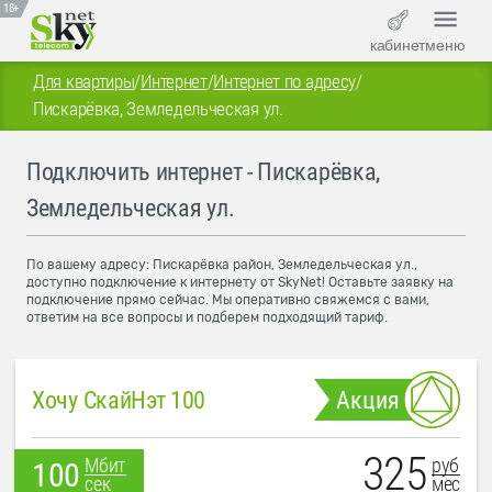
18+
кабинет
меню
Для квартиры
/
Интернет
/
Интернет по адресу
/
Пискарёвка, Земледельческая ул.
Подключить интернет - Пискарёвка,
Земледельческая ул.
По вашему адресу: Пискарёвка район, Земледельческая ул.,
доступно подключение к интернету от SkyNet! Оставьте заявку на
подключение прямо сейчас. Мы оперативно свяжемся с вами,
ответим на все вопросы и подберем подходящий тариф.
Хочу СкайНэт 100
Акция
325
руб
Мбит
100
мес
сек