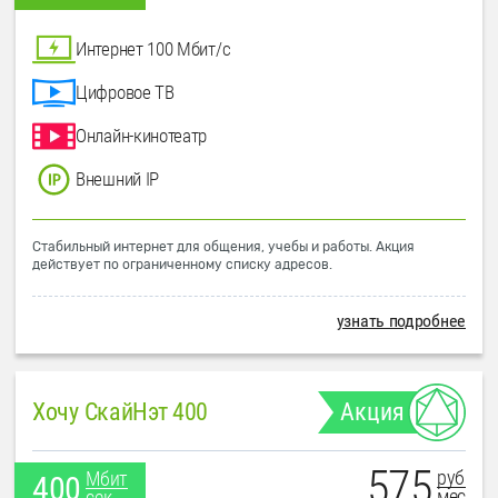
Интернет 100 Мбит/с
Цифровое ТВ
Онлайн-кинотеатр
Внешний IP
Стабильный интернет для общения, учебы и работы. Акция
действует по ограниченному списку адресов.
узнать подробнее
Хочу СкайНэт 400
Акция
575
руб
Мбит
400
мес
сек