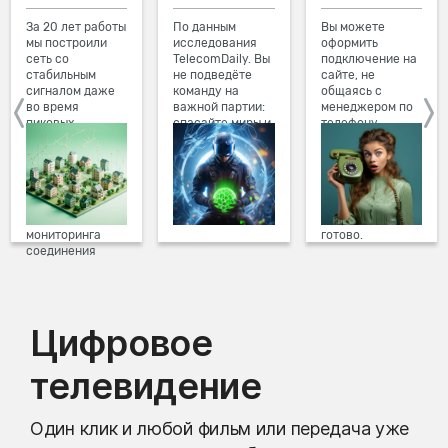
За 20 лет работы
По данным
Вы можете
мы построили
исследования
оформить
сеть со
TelecomDaily. Вы
подключение на
стабильным
не подведёте
сайте, не
сигналом даже
команду на
общаясь с
во время
важной партии:
менеджером по
пиковых
спасайте миры и
телефону.
нагрузок в
побеждайте с
Просто в три
вечернее время.
друзьями в
клика заполните
Мы постоянно
онлайн-играх.
форму заявки на
обновляем наше
сайте, выберите
оборудование в
дату и время
домах, а система
подключения,
мониторинга
готово.
соединения
предотвращает
проблемы на
линии связи.
Цифровое
телевидение
Один клик и любой фильм или передача уже