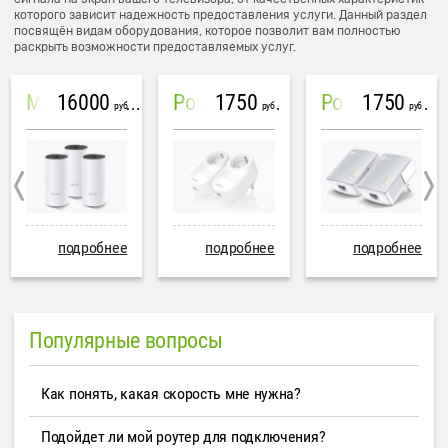
которого зависит надежность предоставления услуги. Данный раздел
посвящён видам оборудования, которое позволит вам полностью
раскрыть возможности предоставляемых услуг.
16000
1750
1750
Mesh система TP-Link Deco M4 (3 устройства)
PowerLine Tenda PH6
PowerLine TP-Link AV600
руб
руб
руб
подробнее
подробнее
подробнее
Популярные вопросы
Как понять, какая скорость мне нужна?
Подойдет ли мой роутер для подключения?