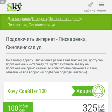
18+
кабинет
меню
Для квартиры
/
Интернет
/
Интернет по адресу
/
Пискарёвка, Синявинская ул.
Подключить интернет - Пискарёвка,
Синявинская ул.
По вашему адресу: Пискарёвка район, Синявинская ул., доступно
подключение к интернету от SkyNet! Оставьте заявку на
подключение прямо сейчас. Мы оперативно свяжемся с вами,
ответим на все вопросы и подберем подходящий тариф.
Хочу СкайНэт 100
Акция
325
руб
Мбит
100
мес
сек