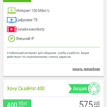
Интернет 100 Мбит/с
Цифровое ТВ
Онлайн-кинотеатр
Внешний IP
Стабильный интернет для общения, учебы и работы. Акция
действует по ограниченному списку адресов.
узнать подробнее
Хочу СкайНэт 400
Акция
575
руб
Мбит
400
мес
сек