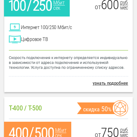
600
руб
Мбит
от
мес
сек
Интернет 100/250 Мбит/с
Цифровое ТВ
Скорость подключения к интернету определяется индивидуально
в зависимости от адреса подключения и используемой
технологии. Услуга доступна по ограниченному списку адресов.
узнать подробнее
T-400 / T-500
50
скидка
%
750
руб
Мбит
от
мес
сек