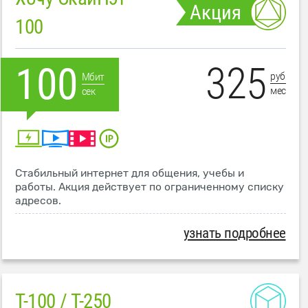
Акция
100
325
100
руб
Мбит
мес
сек
Стабильный интернет для общения, учебы и
работы. Акция действует по ограниченному списку
адресов.
узнать подробнее
T-100 / T-250