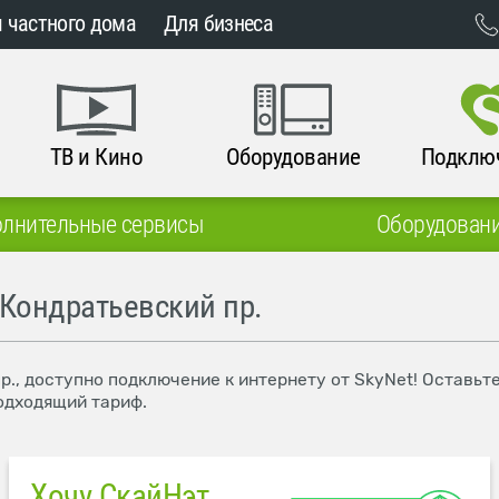
 частного дома
Для бизнеса
ТВ и Кино
Оборудование
Подклю
лнительные сервисы
Оборудован
 Кондратьевский пр.
р., доступно подключение к интернету от SkyNet! Оставьт
одходящий тариф.
Хочу СкайНэт