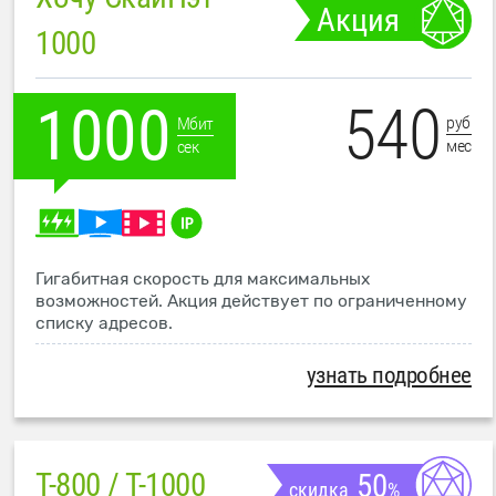
Акция
1000
540
1000
руб
Мбит
мес
сек
Гигабитная скорость для максимальных
возможностей. Акция действует по ограниченному
списку адресов.
узнать подробнее
T-800 / T-1000
50
скидка
%