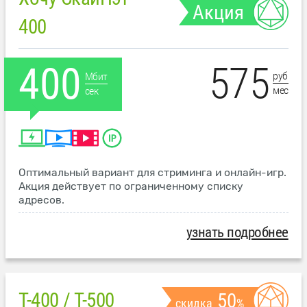
Акция
400
575
400
руб
Мбит
мес
сек
Оптимальный вариант для стриминга и онлайн-игр.
Акция действует по ограниченному списку
адресов.
узнать подробнее
T-400 / T-500
50
скидка
%