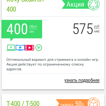
Акция
400
575
400
руб
Мбит
мес
сек
Оптимальный вариант для стриминга и онлайн-игр.
Акция действует по ограниченному списку
адресов.
узнать подробнее
T-400 / T-500
50
скидка
%