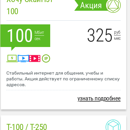
Акция
100
325
100
руб
Мбит
мес
сек
Стабильный интернет для общения, учебы и
работы. Акция действует по ограниченному списку
адресов.
узнать подробнее
T-100 / T-250