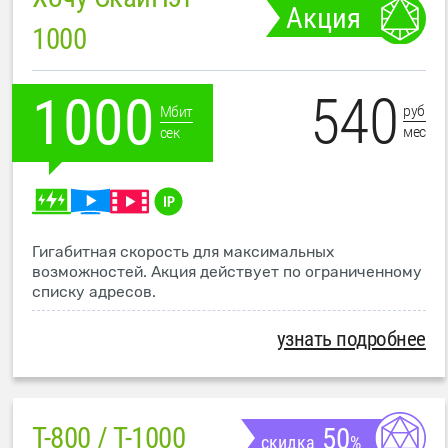
Акция
1000
540
1000
руб
Мбит
мес
сек
Гигабитная скорость для максимальных
возможностей. Акция действует по ограниченному
списку адресов.
узнать подробнее
T-800 / T-1000
50
скидка
%