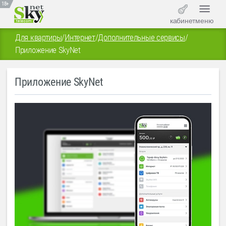
18+
кабинет
меню
Для квартиры
/
Интернет
/
Дополнительные сервисы
/
Приложение SkyNet
Приложение SkyNet