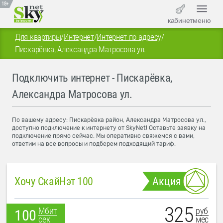
18+
кабинет
меню
Для квартиры
/
Интернет
/
Интернет по адресу
/
Пискарёвка, Александра Матросова ул.
Подключить интернет - Пискарёвка,
Александра Матросова ул.
По вашему адресу: Пискарёвка район, Александра Матросова ул.,
доступно подключение к интернету от SkyNet! Оставьте заявку на
подключение прямо сейчас. Мы оперативно свяжемся с вами,
ответим на все вопросы и подберем подходящий тариф.
Хочу СкайНэт 100
Акция
325
руб
Мбит
100
мес
сек