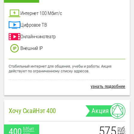
Интернет 100 Мбит/с
Цифровое ТВ
Онлайн-кинотеатр
Внешний IP
Стабильный интернет для общения, учебы и работы. Акция
действует по ограниченному списку адресов.
узнать подробнее
Хочу СкайНэт 400
Акция
575
руб
Мбит
400
мес
сек