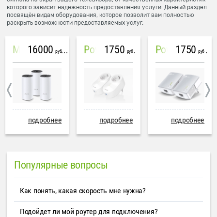
которого зависит надежность предоставления услуги. Данный раздел
посвящён видам оборудования, которое позволит вам полностью
раскрыть возможности предоставляемых услуг.
16000
1750
1750
Mesh система TP-Link Deco M4 (3 устройства)
PowerLine Tenda PH6
PowerLine TP-Link AV600
руб
руб
руб
подробнее
подробнее
подробнее
Популярные вопросы
Как понять, какая скорость мне нужна?
Подойдет ли мой роутер для подключения?