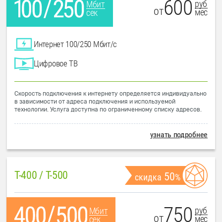
600
руб
Мбит
от
мес
сек
Интернет 100/250 Мбит/с
Цифровое ТВ
Скорость подключения к интернету определяется индивидуально
в зависимости от адреса подключения и используемой
технологии. Услуга доступна по ограниченному списку адресов.
узнать подробнее
T-400 / T-500
50
скидка
%
750
руб
Мбит
от
мес
сек