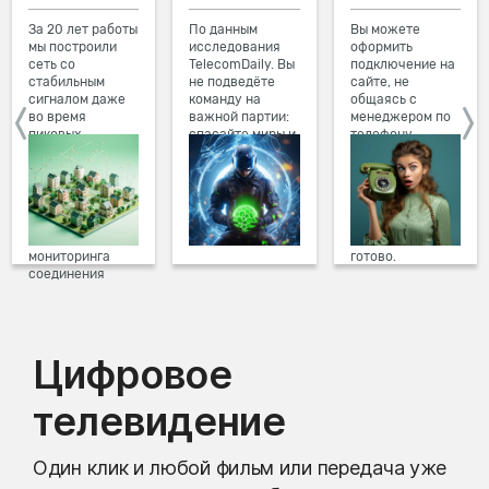
За 20 лет работы
По данным
Вы можете
мы построили
исследования
оформить
сеть со
TelecomDaily. Вы
подключение на
стабильным
не подведёте
сайте, не
сигналом даже
команду на
общаясь с
во время
важной партии:
менеджером по
пиковых
спасайте миры и
телефону.
нагрузок в
побеждайте с
Просто в три
вечернее время.
друзьями в
клика заполните
Мы постоянно
онлайн-играх.
форму заявки на
обновляем наше
сайте, выберите
оборудование в
дату и время
домах, а система
подключения,
мониторинга
готово.
соединения
предотвращает
проблемы на
линии связи.
Цифровое
телевидение
Один клик и любой фильм или передача уже