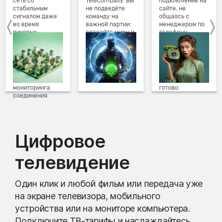
сеть со
TelecomDaily. Вы
подключение на
стабильным
не подведёте
сайте, не
сигналом даже
команду на
общаясь с
во время
важной партии:
менеджером по
пиковых
спасайте миры и
телефону.
нагрузок в
побеждайте с
Просто в три
вечернее время.
друзьями в
клика заполните
Мы постоянно
онлайн-играх.
форму заявки на
обновляем наше
сайте, выберите
оборудование в
дату и время
домах, а система
подключения,
мониторинга
готово.
соединения
предотвращает
проблемы на
линии связи.
Цифровое
телевидение
Один клик и любой фильм или передача уже
на экране телевизора, мобильного
устройства или на мониторе компьютера.
Подключите ТВ-тарифы и наслаждайтесь