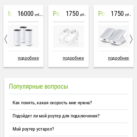
16000
1750
1750
Mesh система TP-Link Deco M4 (3 устройства)
PowerLine Tenda PH6
PowerLine TP-Link AV600
руб
руб
руб
подробнее
подробнее
подробнее
Популярные вопросы
Как понять, какая скорость мне нужна?
Подойдет ли мой роутер для подключения?
Мой роутер устарел?