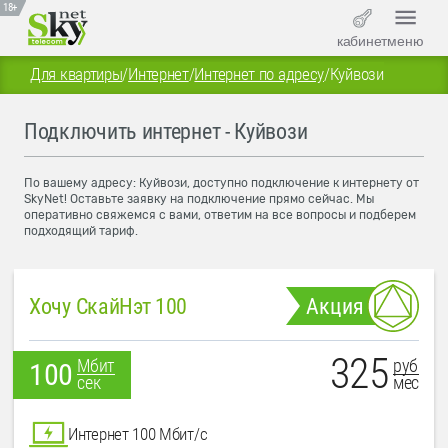
18+
кабинет
меню
Для квартиры
/
Интернет
/
Интернет по адресу
/
Куйвози
Подключить интернет - Куйвози
По вашему адресу: Куйвози, доступно подключение к интернету от
SkyNet! Оставьте заявку на подключение прямо сейчас. Мы
оперативно свяжемся с вами, ответим на все вопросы и подберем
подходящий тариф.
Хочу СкайНэт 100
Акция
325
руб
Мбит
100
мес
сек
Интернет 100 Мбит/с