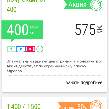
Акция
400
575
400
руб
Мбит
мес
сек
Оптимальный вариант для стриминга и онлайн-игр.
Акция действует по ограниченному списку
адресов.
узнать подробнее
T-400 / T-500
50
скидка
%