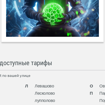
 доступные тарифы
t по вашей улице
Л
Левашово
О
Ов
Лесколово
П
Па
лупполово
По