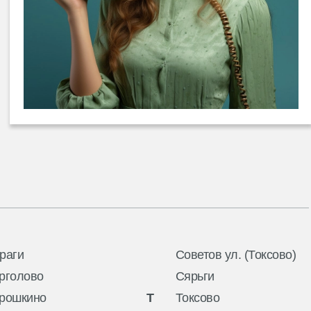
раги
Советов ул. (Токсово)
рголово
Сярьги
рошкино
Т
Токсово