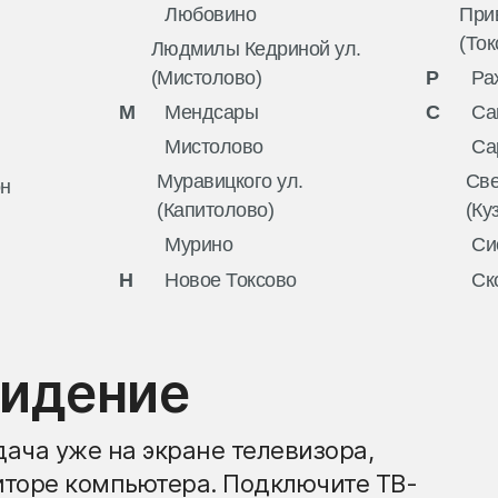
Любовино
При
(Ток
Людмилы Кедриной ул.
(Мистолово)
Р
Ра
М
Мендсары
С
Са
Мистолово
Са
Муравицкого ул.
Све
он
(Капитолово)
(Ку
Мурино
Си
Н
Новое Токсово
Ск
видение
ача уже на экране телевизора,
иторе компьютера. Подключите ТВ-