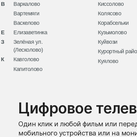
В
Варкалово
Киссолово
Вартемяги
Колясово
Васкелово
Корабсельки
Е
Елизаветинка
Кузьмолово
З
Зелёная ул.
Куйвози
(Лесколово)
Курортный рай
К
Кавголово
Куялово
Капитолово
Цифровое теле
Один клик и любой фильм или перед
мобильного устройства или на мон