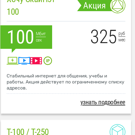
Акция
100
325
100
руб
Мбит
мес
сек
Стабильный интернет для общения, учебы и
работы. Акция действует по ограниченному списку
адресов.
узнать подробнее
T-100 / T-250