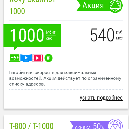
Акция
1000
540
1000
руб
Мбит
мес
сек
Гигабитная скорость для максимальных
возможностей. Акция действует по ограниченному
списку адресов.
узнать подробнее
T-800 / T-1000
50
скидка
%