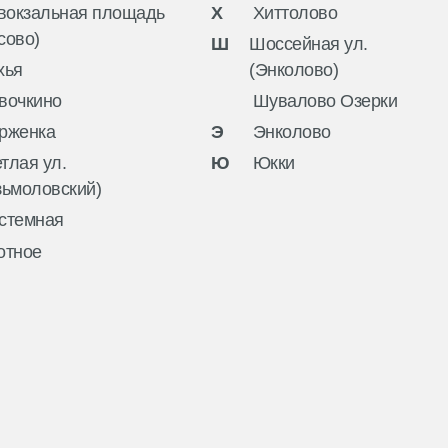
вокзальная площадь
Х
Хиттолово
сово)
Ш
Шоссейная ул.
хья
(Энколово)
вочкино
Шувалово Озерки
рженка
Э
Энколово
тлая ул.
Ю
Юкки
зьмоловский)
стемная
отное