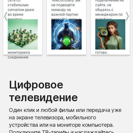
сеть со
TelecomDaily. Вы
подключение на
стабильным
не подведёте
сайте, не
сигналом даже
команду на
общаясь с
во время
важной партии:
менеджером по
пиковых
спасайте миры и
телефону.
нагрузок в
побеждайте с
Просто в три
вечернее время.
друзьями в
клика заполните
Мы постоянно
онлайн-играх.
форму заявки на
обновляем наше
сайте, выберите
оборудование в
дату и время
домах, а система
подключения,
мониторинга
готово.
соединения
предотвращает
проблемы на
линии связи.
Цифровое
телевидение
Один клик и любой фильм или передача уже
на экране телевизора, мобильного
устройства или на мониторе компьютера.
Подключите ТВ-тарифы и наслаждайтесь