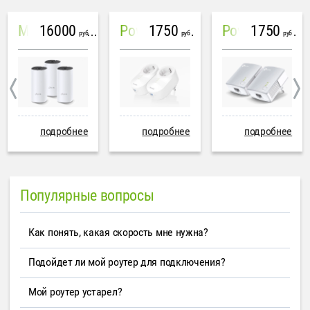
16000
1750
1750
Mesh система TP-Link Deco M4 (3 устройства)
PowerLine Tenda PH6
PowerLine TP-Link AV600
руб
руб
руб
подробнее
подробнее
подробнее
Популярные вопросы
Как понять, какая скорость мне нужна?
Подойдет ли мой роутер для подключения?
Мой роутер устарел?