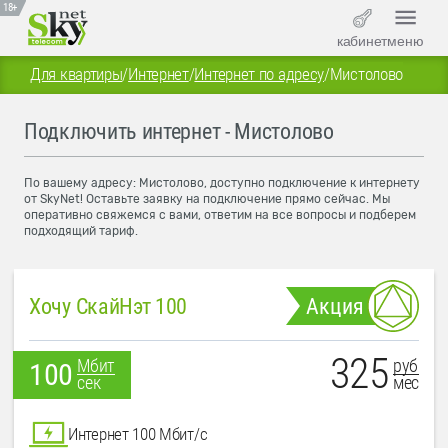
18+
кабинет
меню
Для квартиры
/
Интернет
/
Интернет по адресу
/
Мистолово
Подключить интернет - Мистолово
По вашему адресу: Мистолово, доступно подключение к интернету
от SkyNet! Оставьте заявку на подключение прямо сейчас. Мы
оперативно свяжемся с вами, ответим на все вопросы и подберем
подходящий тариф.
Хочу СкайНэт 100
Акция
325
руб
Мбит
100
мес
сек
Интернет 100 Мбит/с