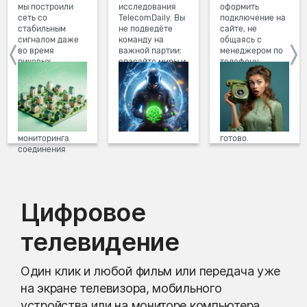
мы построили
исследования
оформить
сеть со
TelecomDaily. Вы
подключение на
стабильным
не подведёте
сайте, не
сигналом даже
команду на
общаясь с
во время
важной партии:
менеджером по
пиковых
спасайте миры и
телефону.
нагрузок в
побеждайте с
Просто в три
вечернее время.
друзьями в
клика заполните
Мы постоянно
онлайн-играх.
форму заявки на
обновляем наше
сайте, выберите
оборудование в
дату и время
домах, а система
подключения,
мониторинга
готово.
соединения
предотвращает
проблемы на
линии связи.
Цифровое
телевидение
Один клик и любой фильм или передача уже
на экране телевизора, мобильного
устройства или на мониторе компьютера.