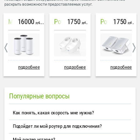
раскрыть возможности предоставляемых услуг.
16000
1750
1750
Mesh система TP-Link Deco M4 (3 устройства)
PowerLine Tenda PH6
PowerLine TP-Link AV600
руб
руб
руб
подробнее
подробнее
подробнее
Популярные вопросы
Как понять, какая скорость мне нужна?
Подойдет ли мой роутер для подключения?
Мой роутер устарел?