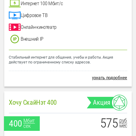
Интернет 100 Мбит/с
Цифровое ТВ
Онлайн-кинотеатр
Внешний IP
Стабильный интернет для общения, учебы и работы. Акция
действует по ограниченному списку адресов.
узнать подробнее
Хочу СкайНэт 400
Акция
575
руб
Мбит
400
мес
сек