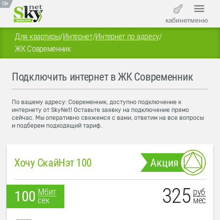
18+
кабинет
меню
Для квартиры
/
Интернет
/
Интернет по адресу
/
ЖК Современник
Подключить интернет в ЖК Современник
По вашему адресу: Современник, доступно подключение к
интернету от SkyNet! Оставьте заявку на подключение прямо
сейчас. Мы оперативно свяжемся с вами, ответим на все вопросы
и подберем подходящий тариф.
Хочу СкайНэт 100
Акция
325
руб
Мбит
100
мес
сек