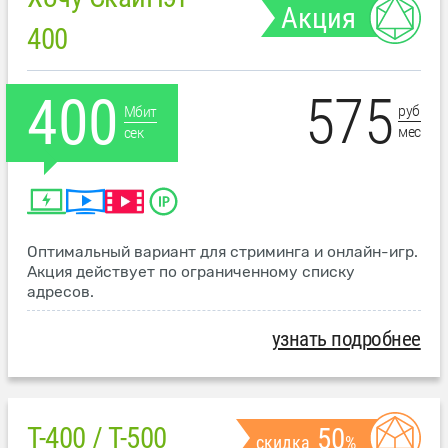
Акция
400
575
400
руб
Мбит
мес
сек
Оптимальный вариант для стриминга и онлайн-игр.
Акция действует по ограниченному списку
адресов.
узнать подробнее
T-400 / T-500
50
скидка
%