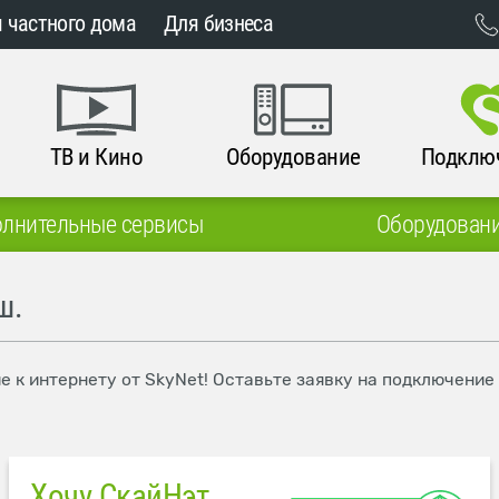
 частного дома
Для бизнеса
ТВ и Кино
Оборудование
Подклю
лнительные сервисы
Оборудован
ш.
е к интернету от SkyNet! Оставьте заявку на подключение
Хочу СкайНэт