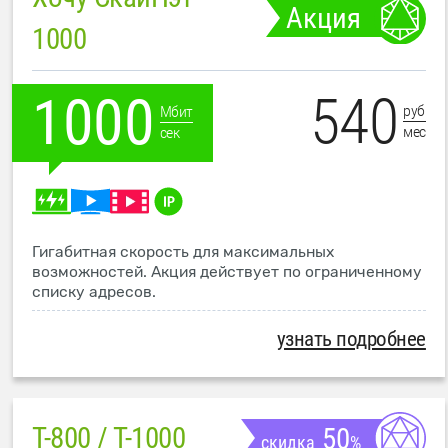
Акция
1000
540
1000
руб
Мбит
мес
сек
Гигабитная скорость для максимальных
возможностей. Акция действует по ограниченному
списку адресов.
узнать подробнее
T-800 / T-1000
50
скидка
%