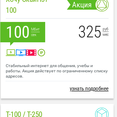
Акция
100
325
100
руб
Мбит
мес
сек
Стабильный интернет для общения, учебы и
работы. Акция действует по ограниченному списку
адресов.
узнать подробнее
T-100 / T-250