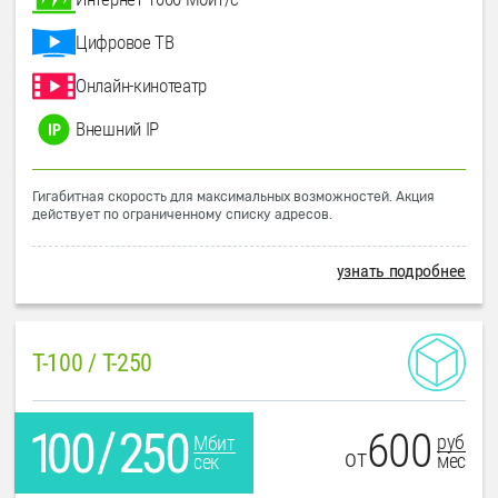
Цифровое ТВ
Онлайн-кинотеатр
Внешний IP
Гигабитная скорость для максимальных возможностей. Акция
действует по ограниченному списку адресов.
узнать подробнее
T-100 / T-250
600
руб
Мбит
от
мес
сек