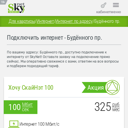
18+
кабинет
меню
Для квартиры
/
Интернет
/
Интернет по адресу
/
Будённого пр.
Подключить интернет - Будённого пр.
По вашему адресу: Будённого пр., доступно подключение к
интернету от SkyNet! Оставьте заявку на подключение прямо
сейчас. Мы оперативно свяжемся с вами, ответим на все вопросы
и подберем подходящий тариф.
Хочу СкайНэт 100
Акция
325
руб
Мбит
100
мес
сек
Интернет 100 Мбит/с