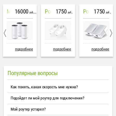
16000
1750
1750
Mesh система TP-Link Deco M4 (3 устройства)
PowerLine Tenda PH6
PowerLine TP-Link AV600
руб
руб
руб
подробнее
подробнее
подробнее
Популярные вопросы
Как понять, какая скорость мне нужна?
Подойдет ли мой роутер для подключения?
Мой роутер устарел?