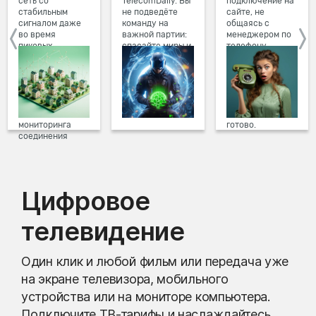
сеть со
TelecomDaily. Вы
подключение на
стабильным
не подведёте
сайте, не
сигналом даже
команду на
общаясь с
во время
важной партии:
менеджером по
пиковых
спасайте миры и
телефону.
нагрузок в
побеждайте с
Просто в три
вечернее время.
друзьями в
клика заполните
Мы постоянно
онлайн-играх.
форму заявки на
обновляем наше
сайте, выберите
оборудование в
дату и время
домах, а система
подключения,
мониторинга
готово.
соединения
предотвращает
проблемы на
линии связи.
Цифровое
телевидение
Один клик и любой фильм или передача уже
на экране телевизора, мобильного
устройства или на мониторе компьютера.
Подключите ТВ-тарифы и наслаждайтесь