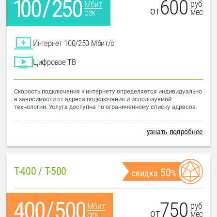
600
руб
Мбит
от
мес
сек
Интернет 100/250 Мбит/с
Цифровое ТВ
Скорость подключения к интернету определяется индивидуально
в зависимости от адреса подключения и используемой
технологии. Услуга доступна по ограниченному списку адресов.
узнать подробнее
T-400 / T-500
50
скидка
%
750
руб
Мбит
от
мес
сек