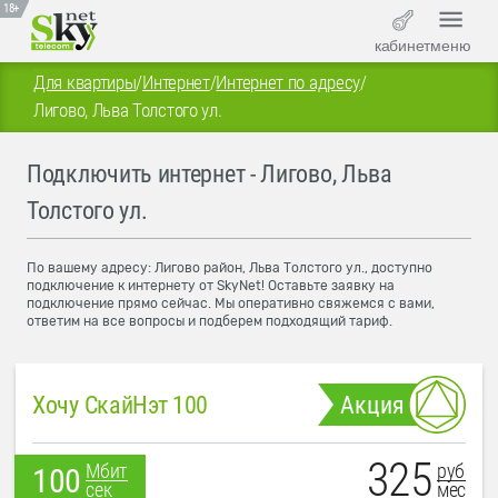
18+
кабинет
меню
Для квартиры
/
Интернет
/
Интернет по адресу
/
Лигово, Льва Толстого ул.
Подключить интернет - Лигово, Льва
Толстого ул.
По вашему адресу: Лигово район, Льва Толстого ул., доступно
подключение к интернету от SkyNet! Оставьте заявку на
подключение прямо сейчас. Мы оперативно свяжемся с вами,
ответим на все вопросы и подберем подходящий тариф.
Хочу СкайНэт 100
Акция
325
руб
Мбит
100
мес
сек