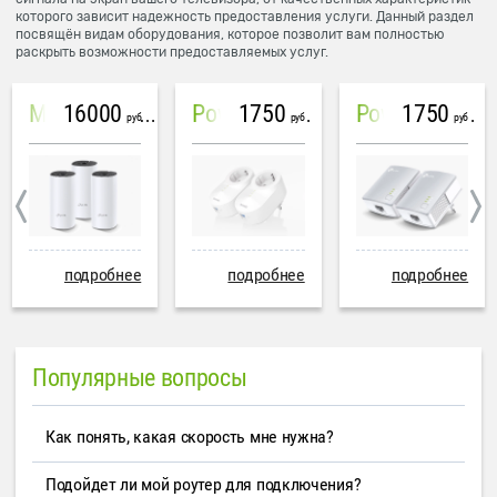
которого зависит надежность предоставления услуги. Данный раздел
посвящён видам оборудования, которое позволит вам полностью
раскрыть возможности предоставляемых услуг.
16000
1750
1750
Mesh система TP-Link Deco M4 (3 устройства)
PowerLine Tenda PH6
PowerLine TP-Link AV600
руб
руб
руб
подробнее
подробнее
подробнее
Популярные вопросы
Как понять, какая скорость мне нужна?
Подойдет ли мой роутер для подключения?