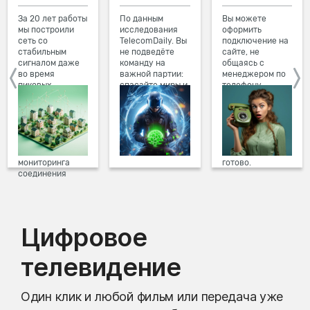
За 20 лет работы
По данным
Вы можете
мы построили
исследования
оформить
сеть со
TelecomDaily. Вы
подключение на
стабильным
не подведёте
сайте, не
сигналом даже
команду на
общаясь с
во время
важной партии:
менеджером по
пиковых
спасайте миры и
телефону.
нагрузок в
побеждайте с
Просто в три
вечернее время.
друзьями в
клика заполните
Мы постоянно
онлайн-играх.
форму заявки на
обновляем наше
сайте, выберите
оборудование в
дату и время
домах, а система
подключения,
мониторинга
готово.
соединения
предотвращает
проблемы на
линии связи.
Цифровое
телевидение
Один клик и любой фильм или передача уже