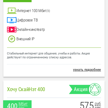
Интернет 100 Мбит/с
Цифровое ТВ
Онлайн-кинотеатр
Внешний IP
Стабильный интернет для общения, учебы и работы. Акция
действует по ограниченному списку адресов.
узнать подробнее
Хочу СкайНэт 400
Акция
575
руб
Мбит
400
мес
сек