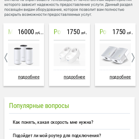
которого зависит надежность предоставления услуги. Данный раздел
посвящён видам оборудования, которое позволит вам полностью
раскрыть возможности предоставляемых услуг.
16000
1750
1750
Mesh система TP-Link Deco M4 (3 устройства)
PowerLine Tenda PH6
PowerLine TP-Link AV600
руб
руб
руб
подробнее
подробнее
подробнее
Популярные вопросы
Как понять, какая скорость мне нужна?
Подойдет ли мой роутер для подключения?