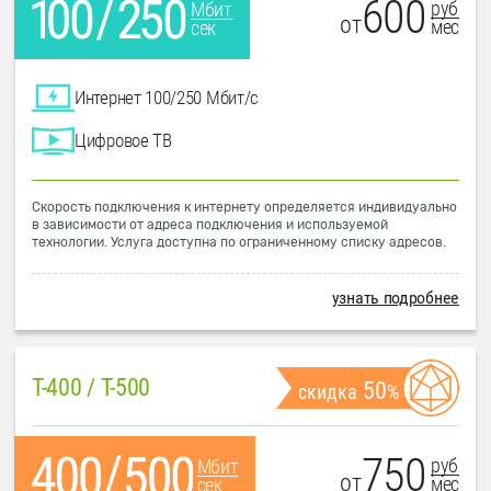
600
руб
Мбит
от
мес
сек
Интернет 100/250 Мбит/с
Цифровое ТВ
Скорость подключения к интернету определяется индивидуально
в зависимости от адреса подключения и используемой
технологии. Услуга доступна по ограниченному списку адресов.
узнать подробнее
T-400 / T-500
50
скидка
%
750
руб
Мбит
от
мес
сек