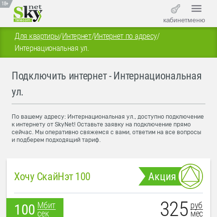
18+
кабинет
меню
Для квартиры
/
Интернет
/
Интернет по адресу
/
Интернациональная ул.
Подключить интернет - Интернациональная
ул.
По вашему адресу: Интернациональная ул., доступно подключение
к интернету от SkyNet! Оставьте заявку на подключение прямо
сейчас. Мы оперативно свяжемся с вами, ответим на все вопросы
и подберем подходящий тариф.
Хочу СкайНэт 100
Акция
325
руб
Мбит
100
мес
сек