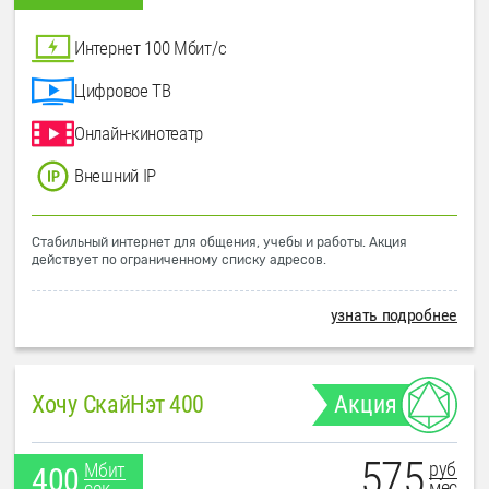
Интернет 100 Мбит/с
Цифровое ТВ
Онлайн-кинотеатр
Внешний IP
Стабильный интернет для общения, учебы и работы. Акция
действует по ограниченному списку адресов.
узнать подробнее
Хочу СкайНэт 400
Акция
575
руб
Мбит
400
мес
сек