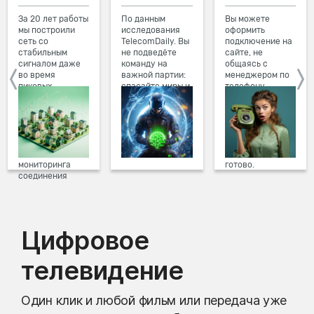
За 20 лет работы
По данным
Вы можете
мы построили
исследования
оформить
сеть со
TelecomDaily. Вы
подключение на
стабильным
не подведёте
сайте, не
сигналом даже
команду на
общаясь с
во время
важной партии:
менеджером по
пиковых
спасайте миры и
телефону.
нагрузок в
побеждайте с
Просто в три
вечернее время.
друзьями в
клика заполните
Мы постоянно
онлайн-играх.
форму заявки на
обновляем наше
сайте, выберите
оборудование в
дату и время
домах, а система
подключения,
мониторинга
готово.
соединения
предотвращает
проблемы на
линии связи.
Цифровое
телевидение
Один клик и любой фильм или передача уже