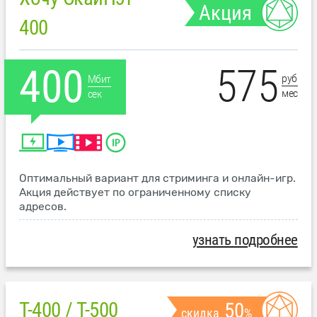
Акция
400
575
400
руб
Мбит
мес
сек
Оптимальный вариант для стриминга и онлайн-игр.
Акция действует по ограниченному списку
адресов.
узнать подробнее
T-400 / T-500
50
скидка
%