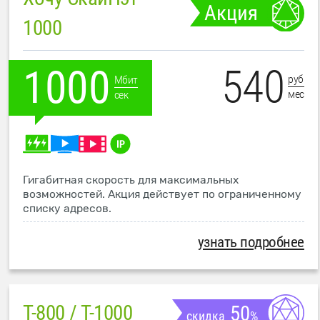
Акция
1000
540
1000
руб
Мбит
мес
сек
Гигабитная скорость для максимальных
возможностей. Акция действует по ограниченному
списку адресов.
узнать подробнее
T-800 / T-1000
50
скидка
%