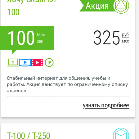
Акция
100
325
100
руб
Мбит
мес
сек
Стабильный интернет для общения, учебы и
работы. Акция действует по ограниченному списку
адресов.
узнать подробнее
T-100 / T-250