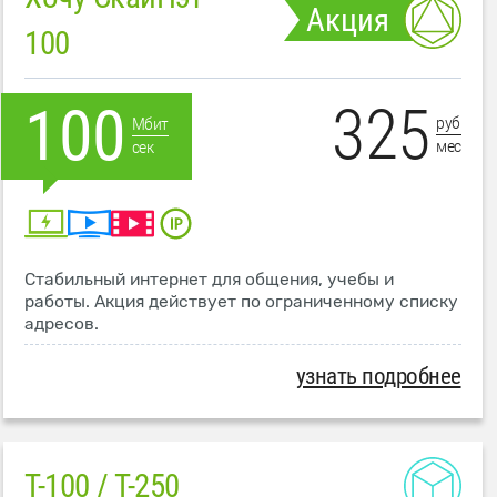
Акция
100
325
100
руб
Мбит
мес
сек
Стабильный интернет для общения, учебы и
работы. Акция действует по ограниченному списку
адресов.
узнать подробнее
T-100 / T-250