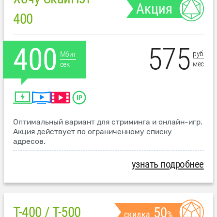
Акция
400
575
400
руб
Мбит
мес
сек
Оптимальный вариант для стриминга и онлайн-игр.
Акция действует по ограниченному списку
адресов.
узнать подробнее
T-400 / T-500
50
скидка
%