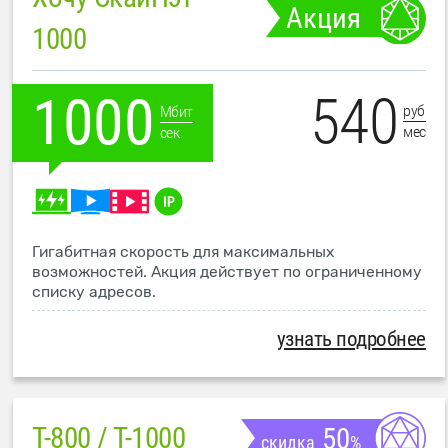
Акция
1000
540
1000
руб
Мбит
мес
сек
Гигабитная скорость для максимальных
возможностей. Акция действует по ограниченному
списку адресов.
узнать подробнее
T-800 / T-1000
50
скидка
%