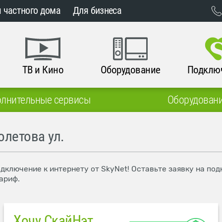
 частного дома
Для бизнеса
ТВ и Кино
Оборудование
Подклю
лнительные сервисы
Оборудован
олетова ул.
одключение к интернету от SkyNet! Оставьте заявку на по
ариф.
Хочу СкайНэт