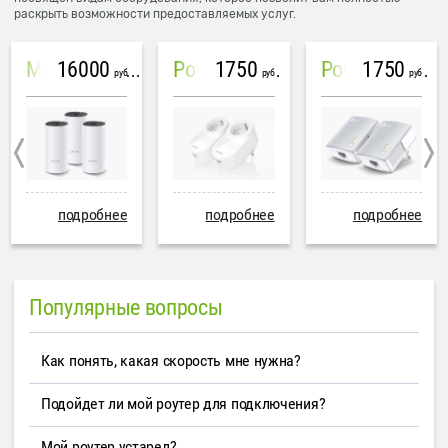
раскрыть возможности предоставляемых услуг.
16000
1750
1750
Mesh система TP-Link Deco M4 (3 устройства)
PowerLine Tenda PH6
PowerLine TP-Link AV600
руб
руб
руб
подробнее
подробнее
подробнее
Популярные вопросы
Как понять, какая скорость мне нужна?
Подойдет ли мой роутер для подключения?
Мой роутер устарел?