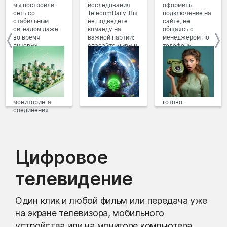
мы построили
исследования
оформить
сеть со
TelecomDaily. Вы
подключение на
стабильным
не подведёте
сайте, не
сигналом даже
команду на
общаясь с
во время
важной партии:
менеджером по
пиковых
спасайте миры и
телефону.
нагрузок в
побеждайте с
Просто в три
вечернее время.
друзьями в
клика заполните
Мы постоянно
онлайн-играх.
форму заявки на
обновляем наше
сайте, выберите
оборудование в
дату и время
домах, а система
подключения,
мониторинга
готово.
соединения
предотвращает
проблемы на
линии связи.
Цифровое
телевидение
Один клик и любой фильм или передача уже
на экране телевизора, мобильного
устройства или на мониторе компьютера.