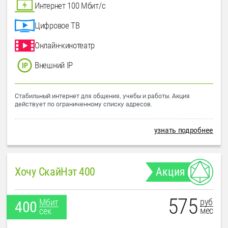
Интернет 100 Мбит/с
Цифровое ТВ
Онлайн-кинотеатр
Внешний IP
Стабильный интернет для общения, учебы и работы. Акция
действует по ограниченному списку адресов.
узнать подробнее
Хочу СкайНэт 400
Акция
575
руб
Мбит
400
мес
сек