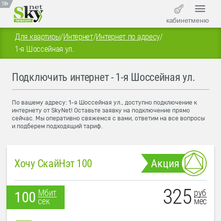
18+
кабинет
меню
Для квартиры
/
Интернет
/
Интернет по адресу
/
1-я Шоссейная ул.
Подключить интернет - 1-я Шоссейная ул.
По вашему адресу: 1-я Шоссейная ул., доступно подключение к
интернету от SkyNet! Оставьте заявку на подключение прямо
сейчас. Мы оперативно свяжемся с вами, ответим на все вопросы
и подберем подходящий тариф.
Хочу СкайНэт 100
Акция
325
руб
Мбит
100
мес
сек