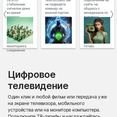
сеть со
TelecomDaily. Вы
подключение на
стабильным
не подведёте
сайте, не
сигналом даже
команду на
общаясь с
во время
важной партии:
менеджером по
пиковых
спасайте миры и
телефону.
нагрузок в
побеждайте с
Просто в три
вечернее время.
друзьями в
клика заполните
Мы постоянно
онлайн-играх.
форму заявки на
обновляем наше
сайте, выберите
оборудование в
дату и время
домах, а система
подключения,
мониторинга
готово.
соединения
предотвращает
проблемы на
линии связи.
Цифровое
телевидение
Один клик и любой фильм или передача уже
на экране телевизора, мобильного
устройства или на мониторе компьютера.
Подключите ТВ-тарифы и наслаждайтесь