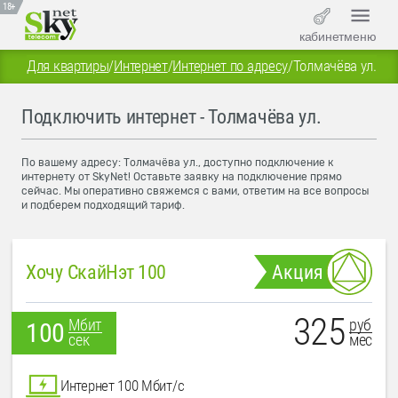
18+
кабинет
меню
Для квартиры
/
Интернет
/
Интернет по адресу
/
Толмачёва ул.
Подключить интернет - Толмачёва ул.
По вашему адресу: Толмачёва ул., доступно подключение к
интернету от SkyNet! Оставьте заявку на подключение прямо
сейчас. Мы оперативно свяжемся с вами, ответим на все вопросы
и подберем подходящий тариф.
Хочу СкайНэт 100
Акция
325
руб
Мбит
100
мес
сек
Интернет 100 Мбит/с