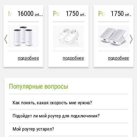
16000
1750
1750
Mesh система TP-Link Deco M4 (3 устройства)
PowerLine Tenda PH6
PowerLine TP-Link AV600
руб
руб
руб
подробнее
подробнее
подробнее
Популярные вопросы
Как понять, какая скорость мне нужна?
Подойдет ли мой роутер для подключения?
Мой роутер устарел?