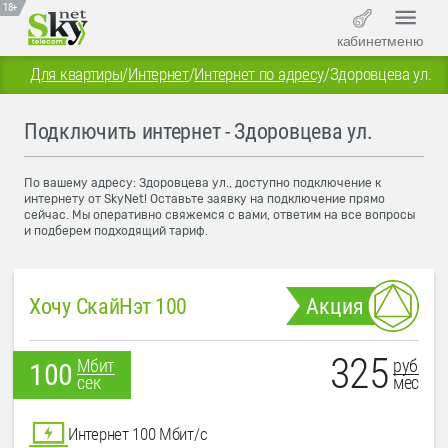
18+
кабинет
меню
Для квартиры
/
Интернет
/
Интернет по адресу
/
Здоровцева ул.
Подключить интернет - Здоровцева ул.
По вашему адресу: Здоровцева ул., доступно подключение к
интернету от SkyNet! Оставьте заявку на подключение прямо
сейчас. Мы оперативно свяжемся с вами, ответим на все вопросы
и подберем подходящий тариф.
Хочу СкайНэт 100
Акция
325
руб
Мбит
100
мес
сек
Интернет 100 Мбит/с