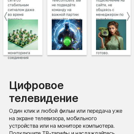
сеть со
TelecomDaily. Вы
подключение на
стабильным
не подведёте
сайте, не
сигналом даже
команду на
общаясь с
во время
важной партии:
менеджером по
пиковых
спасайте миры и
телефону.
нагрузок в
побеждайте с
Просто в три
вечернее время.
друзьями в
клика заполните
Мы постоянно
онлайн-играх.
форму заявки на
обновляем наше
сайте, выберите
оборудование в
дату и время
домах, а система
подключения,
мониторинга
готово.
соединения
предотвращает
проблемы на
линии связи.
Цифровое
телевидение
Один клик и любой фильм или передача уже
на экране телевизора, мобильного
устройства или на мониторе компьютера.
Подключите ТВ-тарифы и наслаждайтесь