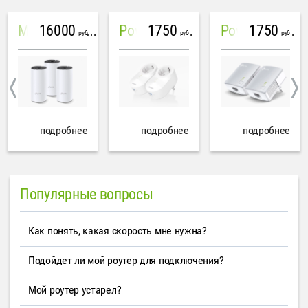
16000
1750
1750
Mesh система TP-Link Deco M4 (3 устройства)
PowerLine Tenda PH6
PowerLine TP-Link AV600
руб
руб
руб
подробнее
подробнее
подробнее
Популярные вопросы
Как понять, какая скорость мне нужна?
Подойдет ли мой роутер для подключения?
Мой роутер устарел?