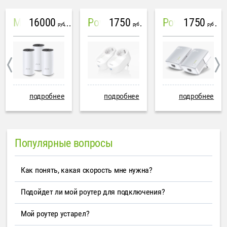
16000
1750
1750
Mesh система TP-Link Deco M4 (3 устройства)
PowerLine Tenda PH6
PowerLine TP-Link AV600
руб
руб
руб
подробнее
подробнее
подробнее
Популярные вопросы
Как понять, какая скорость мне нужна?
Подойдет ли мой роутер для подключения?
Мой роутер устарел?