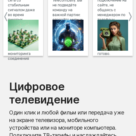
сеть со
TelecomDaily. Вы
подключение на
стабильным
не подведёте
сайте, не
сигналом даже
команду на
общаясь с
во время
важной партии:
менеджером по
пиковых
спасайте миры и
телефону.
нагрузок в
побеждайте с
Просто в три
вечернее время.
друзьями в
клика заполните
Мы постоянно
онлайн-играх.
форму заявки на
обновляем наше
сайте, выберите
оборудование в
дату и время
домах, а система
подключения,
мониторинга
готово.
соединения
предотвращает
проблемы на
линии связи.
Цифровое
телевидение
Один клик и любой фильм или передача уже
на экране телевизора, мобильного
устройства или на мониторе компьютера.
Подключите ТВ-тарифы и наслаждайтесь