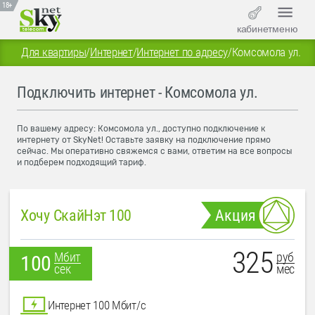
18+
кабинет
меню
Для квартиры
/
Интернет
/
Интернет по адресу
/
Комсомола ул.
Подключить интернет - Комсомола ул.
По вашему адресу: Комсомола ул., доступно подключение к
интернету от SkyNet! Оставьте заявку на подключение прямо
сейчас. Мы оперативно свяжемся с вами, ответим на все вопросы
и подберем подходящий тариф.
Хочу СкайНэт 100
Акция
325
руб
Мбит
100
мес
сек
Интернет 100 Мбит/с