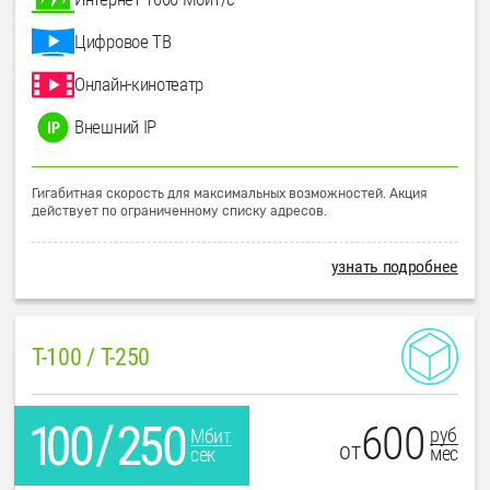
Цифровое ТВ
Онлайн-кинотеатр
Внешний IP
Гигабитная скорость для максимальных возможностей. Акция
действует по ограниченному списку адресов.
узнать подробнее
T-100 / T-250
600
руб
Мбит
от
мес
сек