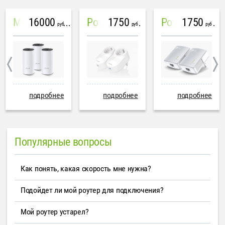
16000
1750
1750
Mesh система TP-Link Deco M4 (3 устройства)
PowerLine Tenda PH6
PowerLine TP-Link AV600
руб
руб
руб
подробнее
подробнее
подробнее
Популярные вопросы
Как понять, какая скорость мне нужна?
Подойдет ли мой роутер для подключения?
Мой роутер устарел?