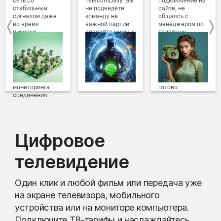
сеть со
TelecomDaily. Вы
подключение на
стабильным
не подведёте
сайте, не
сигналом даже
команду на
общаясь с
во время
важной партии:
менеджером по
пиковых
спасайте миры и
телефону.
нагрузок в
побеждайте с
Просто в три
вечернее время.
друзьями в
клика заполните
Мы постоянно
онлайн-играх.
форму заявки на
обновляем наше
сайте, выберите
оборудование в
дату и время
домах, а система
подключения,
мониторинга
готово.
соединения
предотвращает
проблемы на
линии связи.
Цифровое
телевидение
Один клик и любой фильм или передача уже
на экране телевизора, мобильного
устройства или на мониторе компьютера.
Подключите ТВ-тарифы и наслаждайтесь