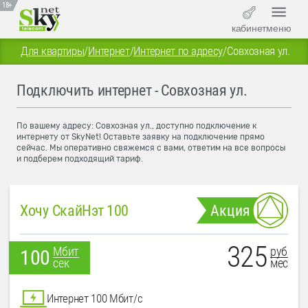
18+
кабинет
меню
Для квартиры
/
Интернет
/
Интернет по адресу
/
Совхозная ул.
Подключить интернет - Совхозная ул.
По вашему адресу: Совхозная ул., доступно подключение к
интернету от SkyNet! Оставьте заявку на подключение прямо
сейчас. Мы оперативно свяжемся с вами, ответим на все вопросы
и подберем подходящий тариф.
Хочу СкайНэт 100
Акция
325
руб
Мбит
100
мес
сек
Интернет 100 Мбит/с