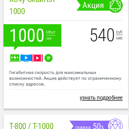
Акция
1000
540
1000
руб
Мбит
мес
сек
Гигабитная скорость для максимальных
возможностей. Акция действует по ограниченному
списку адресов.
узнать подробнее
T-800 / T-1000
50
скидка
%