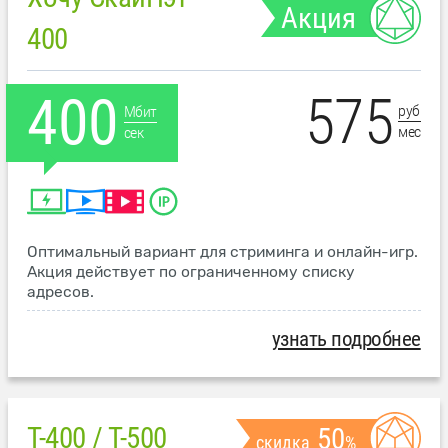
Акция
400
575
400
руб
Мбит
мес
сек
Оптимальный вариант для стриминга и онлайн-игр.
Акция действует по ограниченному списку
адресов.
узнать подробнее
T-400 / T-500
50
скидка
%