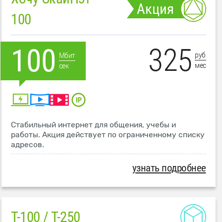
Акция
100
325
100
руб
Мбит
мес
сек
Стабильный интернет для общения, учебы и
работы. Акция действует по ограниченному списку
адресов.
узнать подробнее
T-100 / T-250