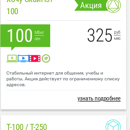
Акция
100
325
100
руб
Мбит
мес
сек
Стабильный интернет для общения, учебы и
работы. Акция действует по ограниченному списку
адресов.
узнать подробнее
T-100 / T-250