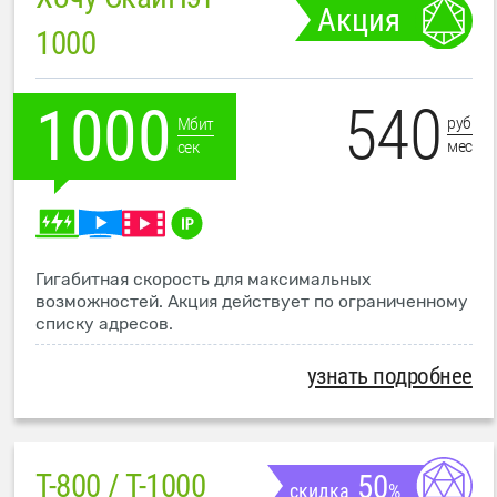
Акция
1000
540
1000
руб
Мбит
мес
сек
Гигабитная скорость для максимальных
возможностей. Акция действует по ограниченному
списку адресов.
узнать подробнее
T-800 / T-1000
50
скидка
%