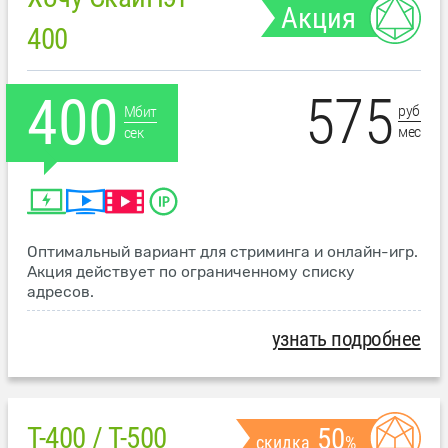
Акция
400
575
400
руб
Мбит
мес
сек
Оптимальный вариант для стриминга и онлайн-игр.
Акция действует по ограниченному списку
адресов.
узнать подробнее
T-400 / T-500
50
скидка
%