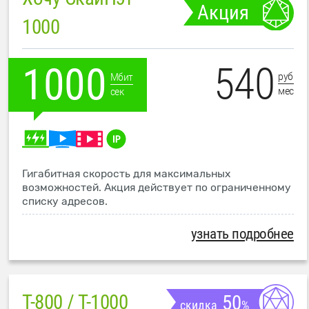
Акция
1000
540
1000
руб
Мбит
мес
сек
Гигабитная скорость для максимальных
возможностей. Акция действует по ограниченному
списку адресов.
узнать подробнее
T-800 / T-1000
50
скидка
%