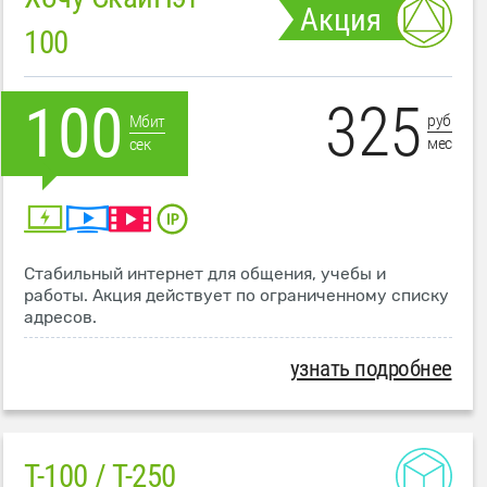
Акция
100
325
100
руб
Мбит
мес
сек
Стабильный интернет для общения, учебы и
работы. Акция действует по ограниченному списку
адресов.
узнать подробнее
T-100 / T-250