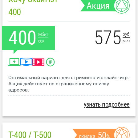
Акция
400
575
400
руб
Мбит
мес
сек
Оптимальный вариант для стриминга и онлайн-игр.
Акция действует по ограниченному списку
адресов.
узнать подробнее
T-400 / T-500
50
скидка
%