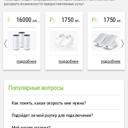
раскрыть возможности предоставляемых услуг.
16000
1750
1750
Mesh система TP-Link Deco M4 (3 устройства)
PowerLine Tenda PH6
PowerLine TP-Link AV600
руб
руб
руб
подробнее
подробнее
подробнее
Популярные вопросы
Как понять, какая скорость мне нужна?
Подойдет ли мой роутер для подключения?
Мой роутер устарел?