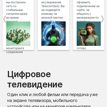
мы построили
исследования
оформить
сеть со
TelecomDaily. Вы
подключение на
стабильным
не подведёте
сайте, не
сигналом даже
команду на
общаясь с
во время
важной партии:
менеджером по
пиковых
спасайте миры и
телефону.
нагрузок в
побеждайте с
Просто в три
вечернее время.
друзьями в
клика заполните
Мы постоянно
онлайн-играх.
форму заявки на
обновляем наше
сайте, выберите
оборудование в
дату и время
домах, а система
подключения,
мониторинга
готово.
соединения
предотвращает
проблемы на
линии связи.
Цифровое
телевидение
Один клик и любой фильм или передача уже
на экране телевизора, мобильного
устройства или на мониторе компьютера.