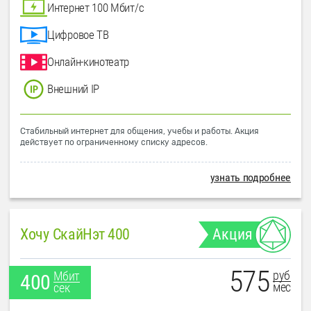
Интернет 100 Мбит/с
Цифровое ТВ
Онлайн-кинотеатр
Внешний IP
Стабильный интернет для общения, учебы и работы. Акция
действует по ограниченному списку адресов.
узнать подробнее
Хочу СкайНэт 400
Акция
575
руб
Мбит
400
мес
сек