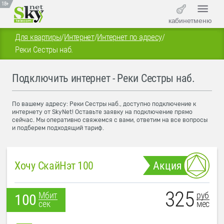
18+
кабинет
меню
Для квартиры
/
Интернет
/
Интернет по адресу
/
Реки Сестры наб.
Подключить интернет - Реки Сестры наб.
По вашему адресу: Реки Сестры наб., доступно подключение к
интернету от SkyNet! Оставьте заявку на подключение прямо
сейчас. Мы оперативно свяжемся с вами, ответим на все вопросы
и подберем подходящий тариф.
Хочу СкайНэт 100
Акция
325
руб
Мбит
100
мес
сек