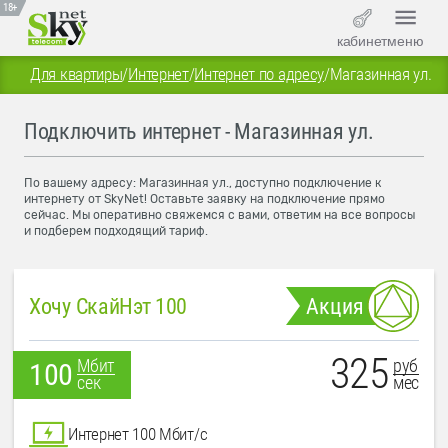
18+
кабинет
меню
Для квартиры
/
Интернет
/
Интернет по адресу
/
Магазинная ул.
Подключить интернет - Магазинная ул.
По вашему адресу: Магазинная ул., доступно подключение к
интернету от SkyNet! Оставьте заявку на подключение прямо
сейчас. Мы оперативно свяжемся с вами, ответим на все вопросы
и подберем подходящий тариф.
Хочу СкайНэт 100
Акция
325
руб
Мбит
100
мес
сек
Интернет 100 Мбит/с