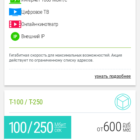
Цифровое ТВ
Онлайн-кинотеатр
Внешний IP
Гигабитная скорость для максимальных возможностей. Акция
действует по ограниченному списку адресов.
узнать подробнее
T-100 / T-250
600
руб
Мбит
от
мес
сек