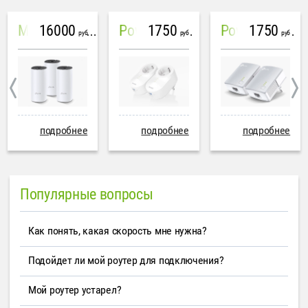
16000
1750
1750
Mesh система TP-Link Deco M4 (3 устройства)
PowerLine Tenda PH6
PowerLine TP-Link AV600
руб
руб
руб
подробнее
подробнее
подробнее
Популярные вопросы
Как понять, какая скорость мне нужна?
Подойдет ли мой роутер для подключения?
Мой роутер устарел?