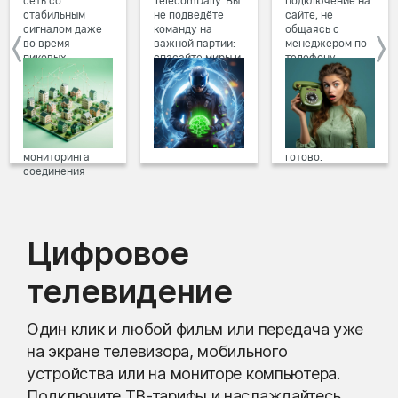
сеть со
TelecomDaily. Вы
подключение на
стабильным
не подведёте
сайте, не
сигналом даже
команду на
общаясь с
во время
важной партии:
менеджером по
пиковых
спасайте миры и
телефону.
нагрузок в
побеждайте с
Просто в три
вечернее время.
друзьями в
клика заполните
Мы постоянно
онлайн-играх.
форму заявки на
обновляем наше
сайте, выберите
оборудование в
дату и время
домах, а система
подключения,
мониторинга
готово.
соединения
предотвращает
проблемы на
линии связи.
Цифровое
телевидение
Один клик и любой фильм или передача уже
на экране телевизора, мобильного
устройства или на мониторе компьютера.
Подключите ТВ-тарифы и наслаждайтесь