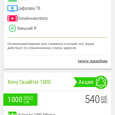
Цифровое ТВ
Онлайн-кинотеатр
Внешний IP
Оптимальный вариант для стриминга и онлайн-игр. Акция
действует по ограниченному списку адресов.
узнать подробнее
Хочу СкайНэт 1000
Акция
540
руб
Мбит
1000
мес
сек
Интернет 1000 Мбит/с