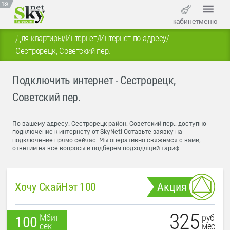
18+
кабинет
меню
Для квартиры
/
Интернет
/
Интернет по адресу
/
Сестрорецк, Советский пер.
Подключить интернет - Сестрорецк,
Советский пер.
По вашему адресу: Сестрорецк район, Советский пер., доступно
подключение к интернету от SkyNet! Оставьте заявку на
подключение прямо сейчас. Мы оперативно свяжемся с вами,
ответим на все вопросы и подберем подходящий тариф.
Хочу СкайНэт 100
Акция
325
руб
Мбит
100
мес
сек