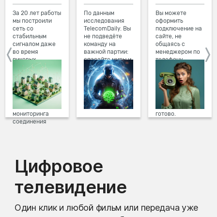
За 20 лет работы
По данным
Вы можете
мы построили
исследования
оформить
сеть со
TelecomDaily. Вы
подключение на
стабильным
не подведёте
сайте, не
сигналом даже
команду на
общаясь с
во время
важной партии:
менеджером по
пиковых
спасайте миры и
телефону.
нагрузок в
побеждайте с
Просто в три
вечернее время.
друзьями в
клика заполните
Мы постоянно
онлайн-играх.
форму заявки на
обновляем наше
сайте, выберите
оборудование в
дату и время
домах, а система
подключения,
мониторинга
готово.
соединения
предотвращает
проблемы на
линии связи.
Цифровое
телевидение
Один клик и любой фильм или передача уже