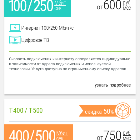
600
руб
Мбит
от
мес
сек
Интернет 100/250 Мбит/с
Цифровое ТВ
Скорость подключения к интернету определяется индивидуально
в зависимости от адреса подключения и используемой
технологии. Услуга доступна по ограниченному списку адресов.
узнать подробнее
T-400 / T-500
50
скидка
%
750
руб
Мбит
от
мес
сек