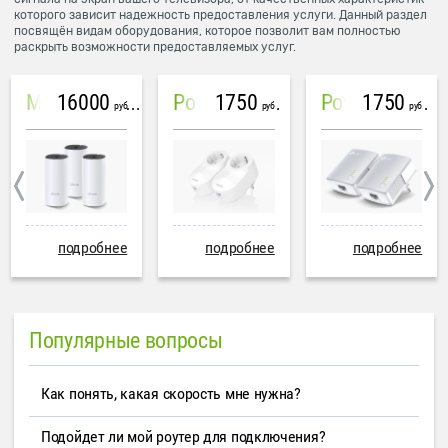
которого зависит надежность предоставления услуги. Данный раздел
посвящён видам оборудования, которое позволит вам полностью
раскрыть возможности предоставляемых услуг.
16000
1750
1750
Mesh система TP-Link Deco M4 (3 устройства)
PowerLine Tenda PH6
PowerLine TP-Link AV600
руб
руб
руб
подробнее
подробнее
подробнее
Популярные вопросы
Как понять, какая скорость мне нужна?
Подойдет ли мой роутер для подключения?