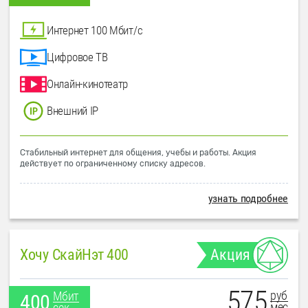
Интернет 100 Мбит/с
Цифровое ТВ
Онлайн-кинотеатр
Внешний IP
Стабильный интернет для общения, учебы и работы. Акция
действует по ограниченному списку адресов.
узнать подробнее
Хочу СкайНэт 400
Акция
575
руб
Мбит
400
мес
сек