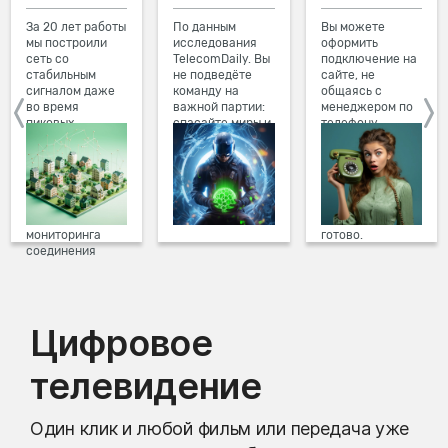
За 20 лет работы
По данным
Вы можете
мы построили
исследования
оформить
сеть со
TelecomDaily. Вы
подключение на
стабильным
не подведёте
сайте, не
сигналом даже
команду на
общаясь с
во время
важной партии:
менеджером по
пиковых
спасайте миры и
телефону.
нагрузок в
побеждайте с
Просто в три
вечернее время.
друзьями в
клика заполните
Мы постоянно
онлайн-играх.
форму заявки на
обновляем наше
сайте, выберите
оборудование в
дату и время
домах, а система
подключения,
мониторинга
готово.
соединения
предотвращает
проблемы на
линии связи.
Цифровое
телевидение
Один клик и любой фильм или передача уже