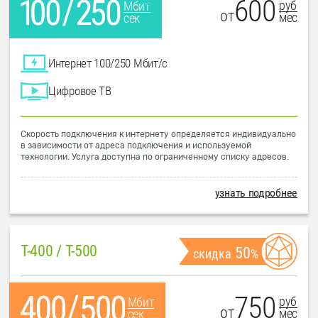
600
руб
Мбит
от
мес
сек
Интернет 100/250 Мбит/с
Цифровое ТВ
Скорость подключения к интернету определяется индивидуально
в зависимости от адреса подключения и используемой
технологии. Услуга доступна по ограниченному списку адресов.
узнать подробнее
T-400 / T-500
50
скидка
%
750
руб
Мбит
от
мес
сек