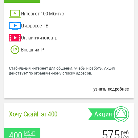
Интернет 100 Мбит/с
Цифровое ТВ
Онлайн-кинотеатр
Внешний IP
Стабильный интернет для общения, учебы и работы. Акция
действует по ограниченному списку адресов.
узнать подробнее
Хочу СкайНэт 400
Акция
575
руб
Мбит
400
мес
сек