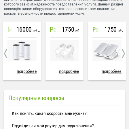
которого зависит надежность предоставления услуги. Данный раздел
посвящён видам оборудования, которое позволит вам полностью
раскрыть возможности предоставляемых услуг.
16000
1750
1750
Mesh система TP-Link Deco M4 (3 устройства)
PowerLine Tenda PH6
PowerLine TP-Link AV600
руб
руб
руб
подробнее
подробнее
подробнее
Популярные вопросы
Как понять, какая скорость мне нужна?
Подойдет ли мой роутер для подключения?