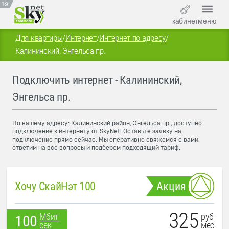
18+
кабинет
меню
Для квартиры
/
Интернет
/
Интернет по адресу
/
Калининский, Энгельса пр.
Подключить интернет - Калининский,
Энгельса пр.
По вашему адресу: Калининский район, Энгельса пр., доступно
подключение к интернету от SkyNet! Оставьте заявку на
подключение прямо сейчас. Мы оперативно свяжемся с вами,
ответим на все вопросы и подберем подходящий тариф.
Хочу СкайНэт 100
Акция
325
руб
Мбит
100
мес
сек