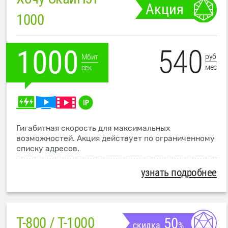
Акция
1000
540
1000
руб
Мбит
мес
сек
Гигабитная скорость для максимальных
возможностей. Акция действует по ограниченному
списку адресов.
узнать подробнее
T-800 / T-1000
50
скидка
%