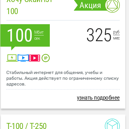
Акция
100
325
100
руб
Мбит
мес
сек
Стабильный интернет для общения, учебы и
работы. Акция действует по ограниченному списку
адресов.
узнать подробнее
T-100 / T-250