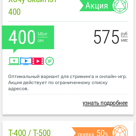
Акция
400
575
400
руб
Мбит
мес
сек
Оптимальный вариант для стриминга и онлайн-игр.
Акция действует по ограниченному списку
адресов.
узнать подробнее
T-400 / T-500
50
скидка
%