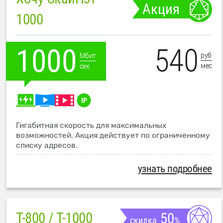
Акция
1000
540
1000
руб
Мбит
мес
сек
Гигабитная скорость для максимальных
возможностей. Акция действует по ограниченному
списку адресов.
узнать подробнее
T-800 / T-1000
50
скидка
%