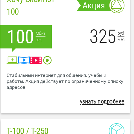
Акция
100
325
100
руб
Мбит
мес
сек
Стабильный интернет для общения, учебы и
работы. Акция действует по ограниченному списку
адресов.
узнать подробнее
T-100 / T-250