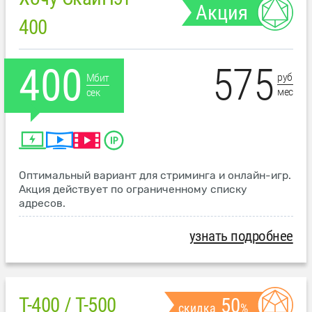
Акция
400
575
400
руб
Мбит
мес
сек
Оптимальный вариант для стриминга и онлайн-игр.
Акция действует по ограниченному списку
адресов.
узнать подробнее
T-400 / T-500
50
скидка
%