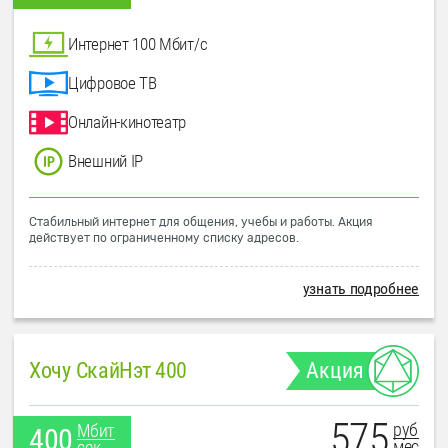
Интернет 100 Мбит/с
Цифровое ТВ
Онлайн-кинотеатр
Внешний IP
Стабильный интернет для общения, учебы и работы. Акция
действует по ограниченному списку адресов.
узнать подробнее
Хочу СкайНэт 400
Акция
575
руб
Мбит
400
мес
сек