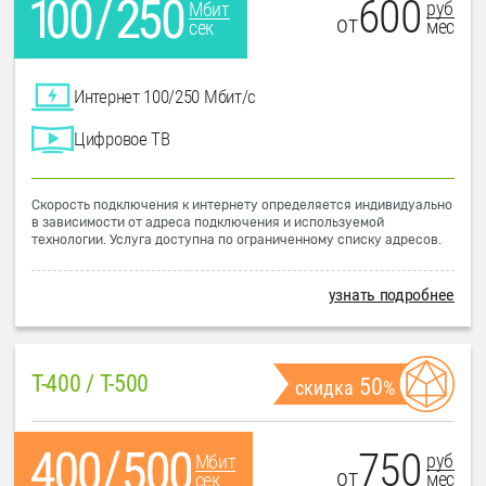
600
руб
Мбит
от
мес
сек
Интернет 100/250 Мбит/с
Цифровое ТВ
Скорость подключения к интернету определяется индивидуально
в зависимости от адреса подключения и используемой
технологии. Услуга доступна по ограниченному списку адресов.
узнать подробнее
T-400 / T-500
50
скидка
%
750
руб
Мбит
от
мес
сек