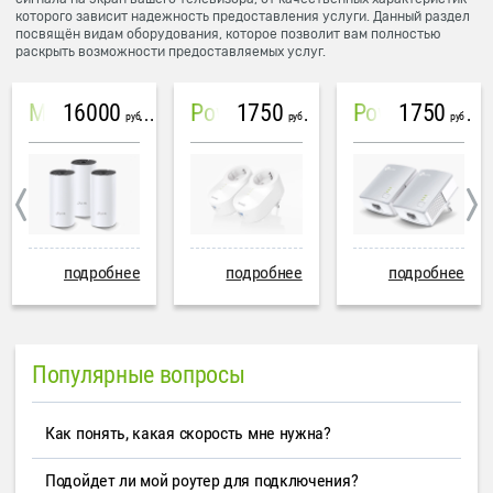
которого зависит надежность предоставления услуги. Данный раздел
посвящён видам оборудования, которое позволит вам полностью
раскрыть возможности предоставляемых услуг.
16000
1750
1750
Mesh система TP-Link Deco M4 (3 устройства)
PowerLine Tenda PH6
PowerLine TP-Link AV600
руб
руб
руб
подробнее
подробнее
подробнее
Популярные вопросы
Как понять, какая скорость мне нужна?
Подойдет ли мой роутер для подключения?