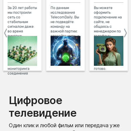
За 20 лет работы
По данным
Вы можете
мы построили
исследования
оформить
сеть со
TelecomDaily. Вы
подключение на
стабильным
не подведёте
сайте, не
сигналом даже
команду на
общаясь с
во время
важной партии:
менеджером по
пиковых
спасайте миры и
телефону.
нагрузок в
побеждайте с
Просто в три
вечернее время.
друзьями в
клика заполните
Мы постоянно
онлайн-играх.
форму заявки на
обновляем наше
сайте, выберите
оборудование в
дату и время
домах, а система
подключения,
мониторинга
готово.
соединения
предотвращает
проблемы на
линии связи.
Цифровое
телевидение
Один клик и любой фильм или передача уже