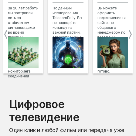
За 20 лет работы
По данным
Вы можете
мы построили
исследования
оформить
сеть со
TelecomDaily. Вы
подключение на
стабильным
не подведёте
сайте, не
сигналом даже
команду на
общаясь с
во время
важной партии:
менеджером по
пиковых
спасайте миры и
телефону.
нагрузок в
побеждайте с
Просто в три
вечернее время.
друзьями в
клика заполните
Мы постоянно
онлайн-играх.
форму заявки на
обновляем наше
сайте, выберите
оборудование в
дату и время
домах, а система
подключения,
мониторинга
готово.
соединения
предотвращает
проблемы на
линии связи.
Цифровое
телевидение
Один клик и любой фильм или передача уже