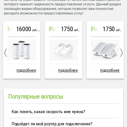
которого зависит надежность предоставления услуги. Данный раздел
посвящён видам оборудования, которое позволит вам полностью
раскрыть возможности предоставляемых услуг.
16000
1750
1750
Mesh система TP-Link Deco M4 (3 устройства)
PowerLine Tenda PH6
PowerLine TP-Link AV600
руб
руб
руб
подробнее
подробнее
подробнее
Популярные вопросы
Как понять, какая скорость мне нужна?
Подойдет ли мой роутер для подключения?