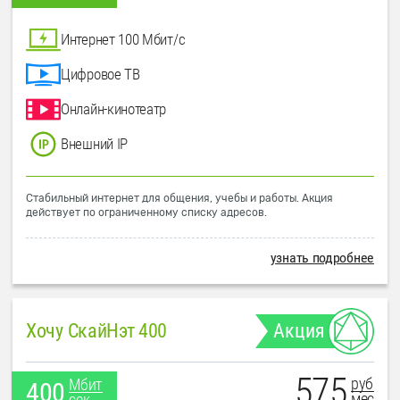
Интернет 100 Мбит/с
Цифровое ТВ
Онлайн-кинотеатр
Внешний IP
Стабильный интернет для общения, учебы и работы. Акция
действует по ограниченному списку адресов.
узнать подробнее
Хочу СкайНэт 400
Акция
575
руб
Мбит
400
мес
сек