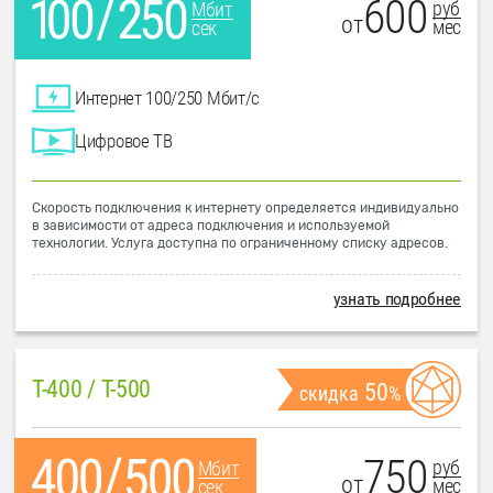
600
руб
Мбит
от
мес
сек
Интернет 100/250 Мбит/с
Цифровое ТВ
Скорость подключения к интернету определяется индивидуально
в зависимости от адреса подключения и используемой
технологии. Услуга доступна по ограниченному списку адресов.
узнать подробнее
T-400 / T-500
50
скидка
%
750
руб
Мбит
от
мес
сек