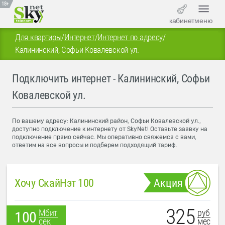
18+
кабинет
меню
Для квартиры
/
Интернет
/
Интернет по адресу
/
Калининский, Софьи Ковалевской ул.
Подключить интернет - Калининский, Софьи
Ковалевской ул.
По вашему адресу: Калининский район, Софьи Ковалевской ул.,
доступно подключение к интернету от SkyNet! Оставьте заявку на
подключение прямо сейчас. Мы оперативно свяжемся с вами,
ответим на все вопросы и подберем подходящий тариф.
Хочу СкайНэт 100
Акция
325
руб
Мбит
100
мес
сек