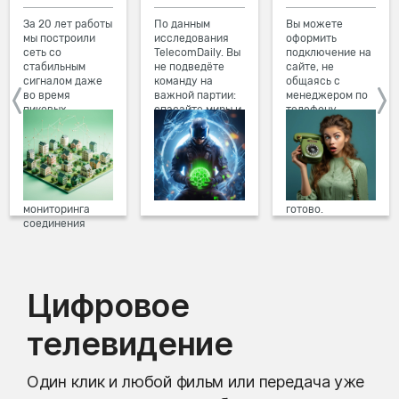
За 20 лет работы
По данным
Вы можете
мы построили
исследования
оформить
сеть со
TelecomDaily. Вы
подключение на
стабильным
не подведёте
сайте, не
сигналом даже
команду на
общаясь с
во время
важной партии:
менеджером по
пиковых
спасайте миры и
телефону.
нагрузок в
побеждайте с
Просто в три
вечернее время.
друзьями в
клика заполните
Мы постоянно
онлайн-играх.
форму заявки на
обновляем наше
сайте, выберите
оборудование в
дату и время
домах, а система
подключения,
мониторинга
готово.
соединения
предотвращает
проблемы на
линии связи.
Цифровое
телевидение
Один клик и любой фильм или передача уже