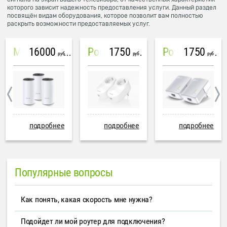
которого зависит надежность предоставления услуги. Данный раздел
посвящён видам оборудования, которое позволит вам полностью
раскрыть возможности предоставляемых услуг.
16000
1750
1750
Mesh система TP-Link Deco M4 (3 устройства)
PowerLine Tenda PH6
PowerLine TP-Link AV600
руб
руб
руб
подробнее
подробнее
подробнее
Популярные вопросы
Как понять, какая скорость мне нужна?
Подойдет ли мой роутер для подключения?