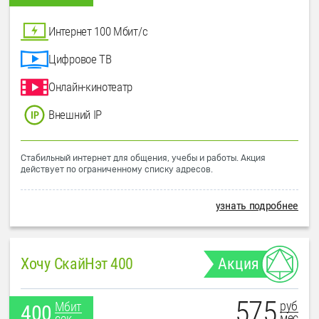
Интернет 100 Мбит/с
Цифровое ТВ
Онлайн-кинотеатр
Внешний IP
Стабильный интернет для общения, учебы и работы. Акция
действует по ограниченному списку адресов.
узнать подробнее
Хочу СкайНэт 400
Акция
575
руб
Мбит
400
мес
сек