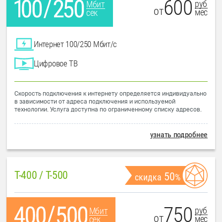
600
руб
Мбит
от
мес
сек
Интернет 100/250 Мбит/с
Цифровое ТВ
Скорость подключения к интернету определяется индивидуально
в зависимости от адреса подключения и используемой
технологии. Услуга доступна по ограниченному списку адресов.
узнать подробнее
T-400 / T-500
50
скидка
%
750
руб
Мбит
от
мес
сек