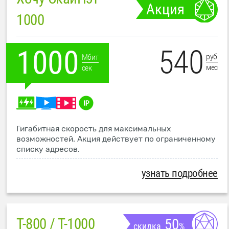
Акция
1000
540
1000
руб
Мбит
мес
сек
Гигабитная скорость для максимальных
возможностей. Акция действует по ограниченному
списку адресов.
узнать подробнее
T-800 / T-1000
50
скидка
%