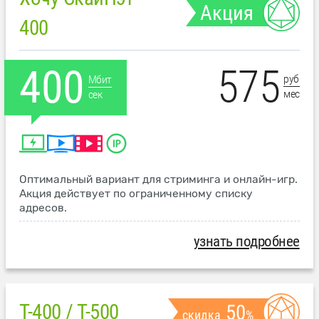
Акция
400
575
400
руб
Мбит
мес
сек
Оптимальный вариант для стриминга и онлайн-игр.
Акция действует по ограниченному списку
адресов.
узнать подробнее
T-400 / T-500
50
скидка
%