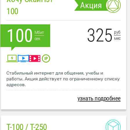
Акция
100
325
100
руб
Мбит
мес
сек
Стабильный интернет для общения, учебы и
работы. Акция действует по ограниченному списку
адресов.
узнать подробнее
T-100 / T-250