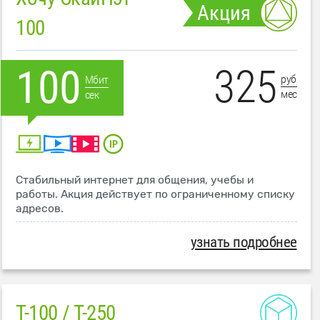
Акция
100
325
100
руб
Мбит
мес
сек
Стабильный интернет для общения, учебы и
работы. Акция действует по ограниченному списку
адресов.
узнать подробнее
T-100 / T-250