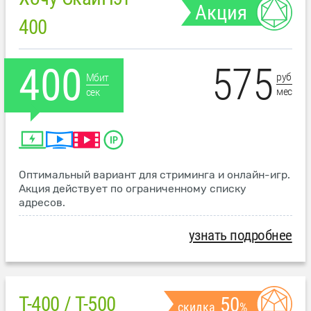
Акция
400
575
400
руб
Мбит
мес
сек
Оптимальный вариант для стриминга и онлайн-игр.
Акция действует по ограниченному списку
адресов.
узнать подробнее
T-400 / T-500
50
скидка
%