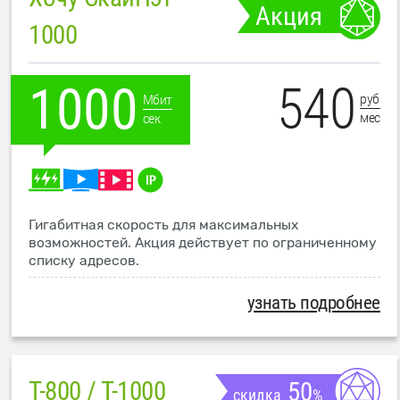
Акция
1000
540
1000
руб
Мбит
мес
сек
Гигабитная скорость для максимальных
возможностей. Акция действует по ограниченному
списку адресов.
узнать подробнее
T-800 / T-1000
50
скидка
%