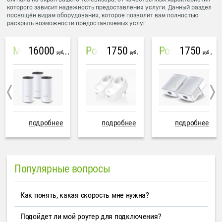
которого зависит надежность предоставления услуги. Данный раздел
посвящён видам оборудования, которое позволит вам полностью
раскрыть возможности предоставляемых услуг.
16000
1750
1750
Mesh система TP-Link Deco M4 (3 устройства)
PowerLine Tenda PH6
PowerLine TP-Link AV600
руб
руб
руб
подробнее
подробнее
подробнее
Популярные вопросы
Как понять, какая скорость мне нужна?
Подойдет ли мой роутер для подключения?