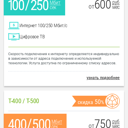
600
руб
Мбит
от
мес
сек
Интернет 100/250 Мбит/с
Цифровое ТВ
Скорость подключения к интернету определяется индивидуально
в зависимости от адреса подключения и используемой
технологии. Услуга доступна по ограниченному списку адресов.
узнать подробнее
T-400 / T-500
50
скидка
%
750
руб
Мбит
от
мес
сек