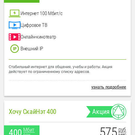
Интернет 100 Мбит/с
Цифровое ТВ
Онлайн-кинотеатр
Внешний IP
Стабильный интернет для общения, учебы и работы. Акция
действует по ограниченному списку адресов.
узнать подробнее
Хочу СкайНэт 400
Акция
575
руб
Мбит
400
мес
сек