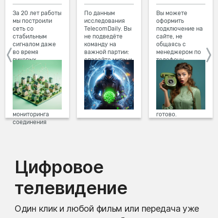
За 20 лет работы
По данным
Вы можете
мы построили
исследования
оформить
сеть со
TelecomDaily. Вы
подключение на
стабильным
не подведёте
сайте, не
сигналом даже
команду на
общаясь с
во время
важной партии:
менеджером по
пиковых
спасайте миры и
телефону.
нагрузок в
побеждайте с
Просто в три
вечернее время.
друзьями в
клика заполните
Мы постоянно
онлайн-играх.
форму заявки на
обновляем наше
сайте, выберите
оборудование в
дату и время
домах, а система
подключения,
мониторинга
готово.
соединения
предотвращает
проблемы на
линии связи.
Цифровое
телевидение
Один клик и любой фильм или передача уже