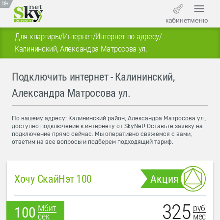
18+
кабинет
меню
Для квартиры
/
Интернет
/
Интернет по адресу
/
Калининский, Александра Матросова ул.
Подключить интернет - Калининский,
Александра Матросова ул.
По вашему адресу: Калининский район, Александра Матросова ул.,
доступно подключение к интернету от SkyNet! Оставьте заявку на
подключение прямо сейчас. Мы оперативно свяжемся с вами,
ответим на все вопросы и подберем подходящий тариф.
Хочу СкайНэт 100
Акция
325
руб
Мбит
100
мес
сек