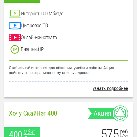
Интернет 100 Мбит/с
Цифровое ТВ
Онлайн-кинотеатр
Внешний IP
Стабильный интернет для общения, учебы и работы. Акция
действует по ограниченному списку адресов.
узнать подробнее
Хочу СкайНэт 400
Акция
575
руб
Мбит
400
мес
сек