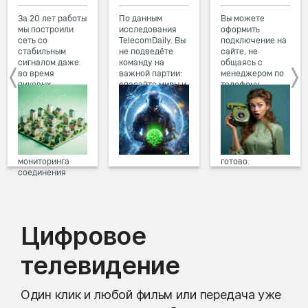
За 20 лет работы
По данным
Вы можете
мы построили
исследования
оформить
сеть со
TelecomDaily. Вы
подключение на
стабильным
не подведёте
сайте, не
сигналом даже
команду на
общаясь с
во время
важной партии:
менеджером по
пиковых
спасайте миры и
телефону.
нагрузок в
побеждайте с
Просто в три
вечернее время.
друзьями в
клика заполните
Мы постоянно
онлайн-играх.
форму заявки на
обновляем наше
сайте, выберите
оборудование в
дату и время
домах, а система
подключения,
мониторинга
готово.
соединения
предотвращает
проблемы на
линии связи.
Цифровое
телевидение
Один клик и любой фильм или передача уже