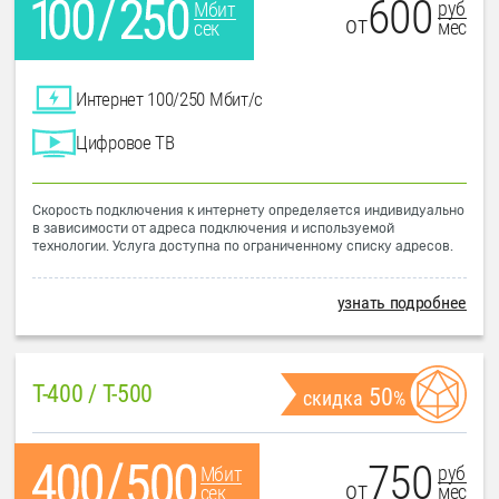
600
руб
Мбит
от
мес
сек
Интернет 100/250 Мбит/с
Цифровое ТВ
Скорость подключения к интернету определяется индивидуально
в зависимости от адреса подключения и используемой
технологии. Услуга доступна по ограниченному списку адресов.
узнать подробнее
T-400 / T-500
50
скидка
%
750
руб
Мбит
от
мес
сек