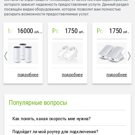
которого зависит надежность предоставления услуги. Данный раздел
посвящён видам оборудования, которое позволит вам полностью
раскрыть возможности предоставляемых услуг.
16000
1750
1750
Mesh система TP-Link Deco M4 (3 устройства)
PowerLine Tenda PH6
PowerLine TP-Link AV600
руб
руб
руб
подробнее
подробнее
подробнее
Популярные вопросы
Как понять, какая скорость мне нужна?
Подойдет ли мой роутер для подключения?