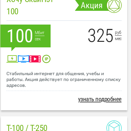
Акция
100
325
100
руб
Мбит
мес
сек
Стабильный интернет для общения, учебы и
работы. Акция действует по ограниченному списку
адресов.
узнать подробнее
T-100 / T-250