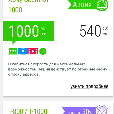
Акция
1000
540
1000
руб
Мбит
мес
сек
Гигабитная скорость для максимальных
возможностей. Акция действует по ограниченному
списку адресов.
узнать подробнее
T-800 / T-1000
50
скидка
%