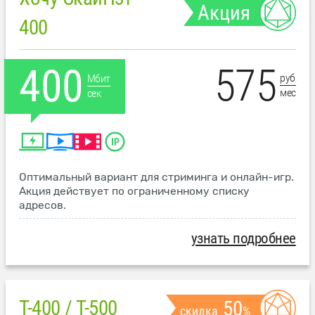
Акция
400
575
400
руб
Мбит
мес
сек
Оптимальный вариант для стриминга и онлайн-игр.
Акция действует по ограниченному списку
адресов.
узнать подробнее
T-400 / T-500
50
скидка
%