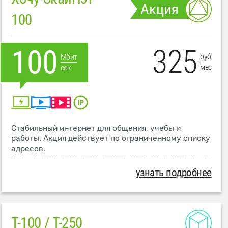
Акция
100
325
100
руб
Мбит
мес
сек
Стабильный интернет для общения, учебы и
работы. Акция действует по ограниченному списку
адресов.
узнать подробнее
T-100 / T-250