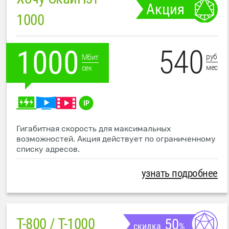
Акция
1000
540
1000
руб
Мбит
мес
сек
Гигабитная скорость для максимальных
возможностей. Акция действует по ограниченному
списку адресов.
узнать подробнее
T-800 / T-1000
50
скидка
%