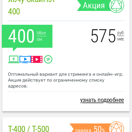
Акция
400
575
400
руб
Мбит
мес
сек
Оптимальный вариант для стриминга и онлайн-игр.
Акция действует по ограниченному списку
адресов.
узнать подробнее
T-400 / T-500
50
скидка
%