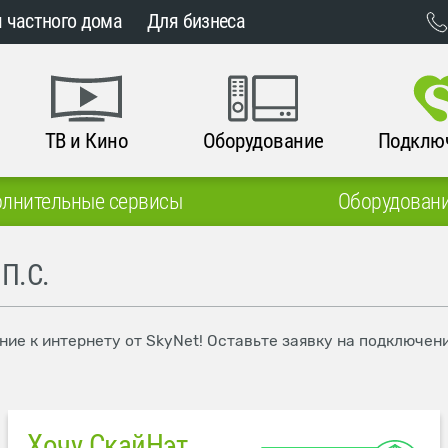
 частного дома
Для бизнеса
ТВ и Кино
Оборудование
Подклю
лнительные сервисы
Оборудован
П.С.
ние к интернету от SkyNet! Оставьте заявку на подключен
Хочу СкайНэт