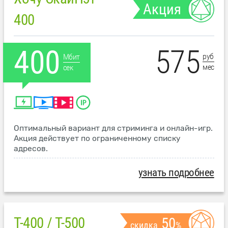
Акция
400
575
400
руб
Мбит
мес
сек
Оптимальный вариант для стриминга и онлайн-игр.
Акция действует по ограниченному списку
адресов.
узнать подробнее
T-400 / T-500
50
скидка
%