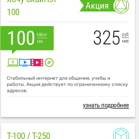
Акция
100
325
100
руб
Мбит
мес
сек
Стабильный интернет для общения, учебы и
работы. Акция действует по ограниченному списку
адресов.
узнать подробнее
T-100 / T-250