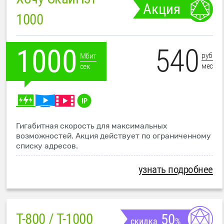
Акция
1000
540
1000
руб
Мбит
мес
сек
Гигабитная скорость для максимальных
возможностей. Акция действует по ограниченному
списку адресов.
узнать подробнее
T-800 / T-1000
50
скидка
%