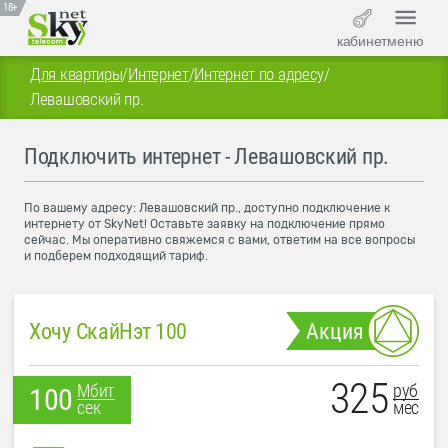
18+
кабинет
меню
Для квартиры
/
Интернет
/
Интернет по адресу
/
Левашовский пр.
Подключить интернет - Левашовский пр.
По вашему адресу: Левашовский пр., доступно подключение к
интернету от SkyNet! Оставьте заявку на подключение прямо
сейчас. Мы оперативно свяжемся с вами, ответим на все вопросы
и подберем подходящий тариф.
Хочу СкайНэт 100
Акция
325
руб
Мбит
100
мес
сек