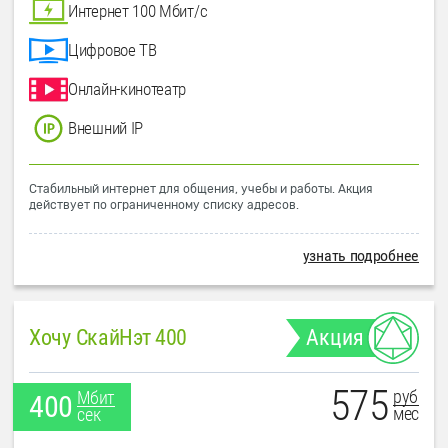
Интернет 100 Мбит/с
Цифровое ТВ
Онлайн-кинотеатр
Внешний IP
Стабильный интернет для общения, учебы и работы. Акция
действует по ограниченному списку адресов.
узнать подробнее
Хочу СкайНэт 400
Акция
575
руб
Мбит
400
мес
сек