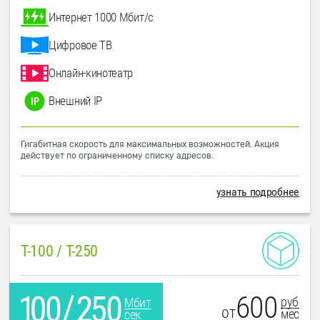
Интернет 1000 Мбит/с
Цифровое ТВ
Онлайн-кинотеатр
Внешний IP
Гигабитная скорость для максимальных возможностей. Акция
действует по ограниченному списку адресов.
узнать подробнее
T-100 / T-250
600
руб
Мбит
от
мес
сек