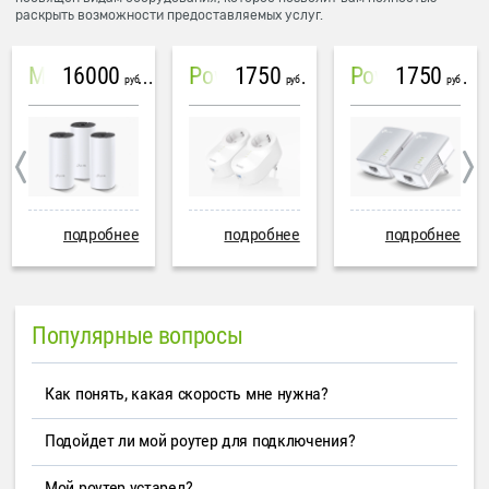
раскрыть возможности предоставляемых услуг.
16000
1750
1750
Mesh система TP-Link Deco M4 (3 устройства)
PowerLine Tenda PH6
PowerLine TP-Link AV600
руб
руб
руб
подробнее
подробнее
подробнее
Популярные вопросы
Как понять, какая скорость мне нужна?
Подойдет ли мой роутер для подключения?
Мой роутер устарел?