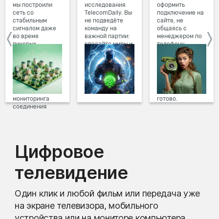
мы построили
исследования
оформить
сеть со
TelecomDaily. Вы
подключение на
стабильным
не подведёте
сайте, не
сигналом даже
команду на
общаясь с
во время
важной партии:
менеджером по
пиковых
спасайте миры и
телефону.
нагрузок в
побеждайте с
Просто в три
вечернее время.
друзьями в
клика заполните
Мы постоянно
онлайн-играх.
форму заявки на
обновляем наше
сайте, выберите
оборудование в
дату и время
домах, а система
подключения,
мониторинга
готово.
соединения
предотвращает
проблемы на
линии связи.
Цифровое
телевидение
Один клик и любой фильм или передача уже
на экране телевизора, мобильного
устройства или на мониторе компьютера.