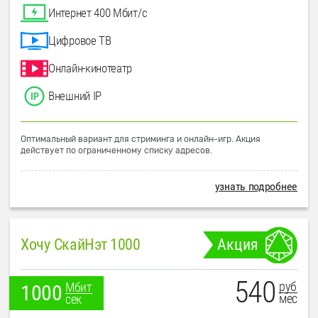
Интернет 400 Мбит/с
Цифровое ТВ
Онлайн-кинотеатр
Внешний IP
Оптимальный вариант для стриминга и онлайн-игр. Акция
действует по ограниченному списку адресов.
узнать подробнее
Хочу СкайНэт 1000
Акция
540
руб
Мбит
1000
мес
сек